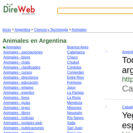
Inicio
>
Argentina
>
Ciencia y Tecnología
>
Animales
Animales
en Argentina
Animales
Buenos Aires
Argent
Animales - asociaciones
Catamarca
Tod
Animales - blogs
Chaco
Animales - chats
Chubut
ar
Animales - clasificados
Córdoba
Animales - cursos
Corrientes
htt
Animales - directorios
Entre Rios
Animales - educación
Formosa
Ca
Animales - empleo
Jujuy
Animales - eventos
La Pampa
Animales - foros
La Rioja
Animales - guías
Mendoza
Caballo
Animales - leyes
Misiones
Ye
Animales - libros
Neuquén
Animales - noticias
Río Negro
es
Animales - portales web
Salta
Animales - publicaciones
San Juan