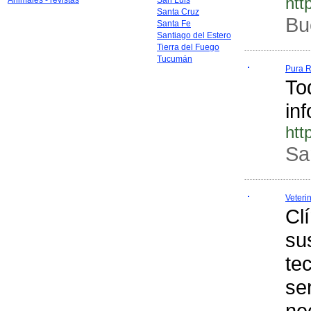
htt
Animales - revistas
San Luis
Santa Cruz
Bu
Santa Fe
Santiago del Estero
Tierra del Fuego
Tucumán
Pura 
To
in
htt
Sa
Veteri
Cl
su
te
se
ne