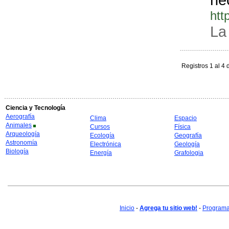
htt
La
Registros 1 al 4 
Ciencia y Tecnología
Aerografía
Clima
Espacio
Animales
Cursos
Física
Arqueología
Ecología
Geografía
Astronomía
Electrónica
Geología
Biología
Energía
Grafologia
Inicio
-
Agrega tu sitio web!
-
Programa 