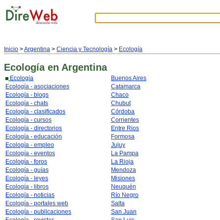
Inicio
>
Argentina
>
Ciencia y Tecnología
>
Ecología
Ecología
en Argentina
Ecología
Buenos Aires
Ecología - asociaciones
Catamarca
Ecología - blogs
Chaco
Ecología - chats
Chubut
Ecología - clasificados
Córdoba
Ecología - cursos
Corrientes
Ecología - directorios
Entre Rios
Ecología - educación
Formosa
Ecología - empleo
Jujuy
Ecología - eventos
La Pampa
Ecología - foros
La Rioja
Ecología - guías
Mendoza
Ecología - leyes
Misiones
Ecología - libros
Neuquén
Ecología - noticias
Río Negro
Ecología - portales web
Salta
Ecología - publicaciones
San Juan