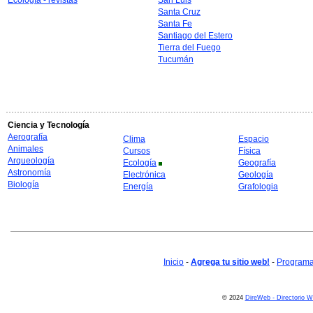
Ecología - revistas
San Luis
Santa Cruz
Santa Fe
Santiago del Estero
Tierra del Fuego
Tucumán
Ciencia y Tecnología
Aerografía
Clima
Espacio
Animales
Cursos
Física
Arqueología
Ecología
Geografía
Astronomía
Electrónica
Geología
Biología
Energía
Grafologia
Inicio
-
Agrega tu sitio web!
-
Programa 
© 2024
DireWeb - Directorio 