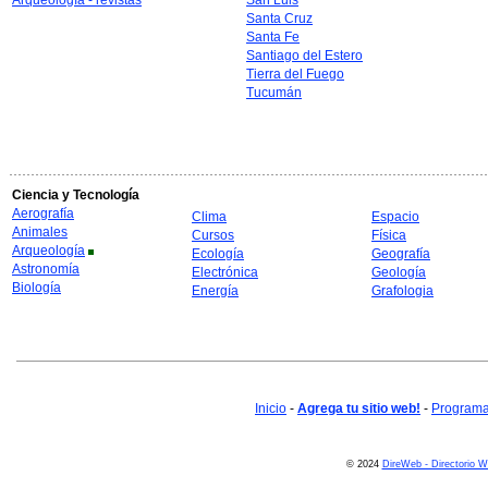
Arqueología - revistas
San Luis
Santa Cruz
Santa Fe
Santiago del Estero
Tierra del Fuego
Tucumán
Ciencia y Tecnología
Aerografía
Clima
Espacio
Animales
Cursos
Física
Arqueología
Ecología
Geografía
Astronomía
Electrónica
Geología
Biología
Energía
Grafologia
Inicio
-
Agrega tu sitio web!
-
Programa 
© 2024
DireWeb - Directorio 