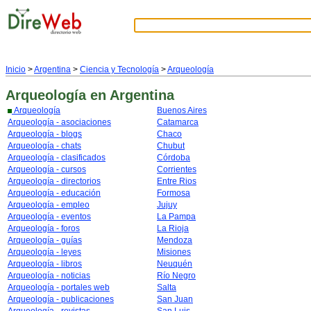
Inicio
>
Argentina
>
Ciencia y Tecnología
>
Arqueología
Arqueología
en Argentina
Arqueología
Buenos Aires
Arqueología - asociaciones
Catamarca
Arqueología - blogs
Chaco
Arqueología - chats
Chubut
Arqueología - clasificados
Córdoba
Arqueología - cursos
Corrientes
Arqueología - directorios
Entre Rios
Arqueología - educación
Formosa
Arqueología - empleo
Jujuy
Arqueología - eventos
La Pampa
Arqueología - foros
La Rioja
Arqueología - guías
Mendoza
Arqueología - leyes
Misiones
Arqueología - libros
Neuquén
Arqueología - noticias
Río Negro
Arqueología - portales web
Salta
Arqueología - publicaciones
San Juan