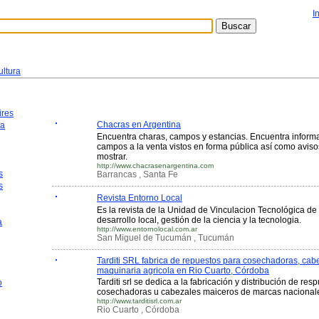
I
ultura
ires
Chacras en Argentina
ca
Encuentra charas, campos y estancias. Encuentra informa
campos a la venta vistos en forma pública así como avi
mostrar.
http://www.chacrasenargentina.com
s
Barrancas , Santa Fe
s
Revista Entorno Local
Es la revista de la Unidad de Vinculacion Tecnológica de
desarrollo local, gestión de la ciencia y la tecnologia.
a
http://www.entornolocal.com.ar
San Miguel de Tucumán , Tucumán
Tarditi SRL fabrica de repuestos para cosechadoras, cab
maquinaria agricola en Rio Cuarto, Córdoba
Tarditi srl se dedica a la fabricación y distribución de re
o
cosechadoras u cabezales maiceros de marcas nacionale
http://www.tarditisrl.com.ar
Rio Cuarto , Córdoba