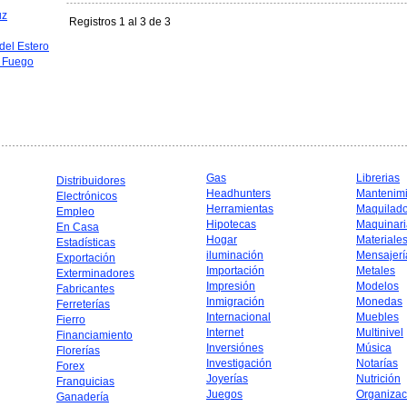
uz
Registros 1 al 3 de 3
del Estero
l Fuego
Gas
Librerias
Distribuidores
Headhunters
Mantenim
Electrónicos
Herramientas
Maquilad
Empleo
Hipotecas
Maquinari
En Casa
Hogar
Materiale
Estadísticas
iluminación
Mensajerí
Exportación
Importación
Metales
Exterminadores
Impresión
Modelos
Fabricantes
Inmigración
Monedas
Ferreterías
Internacional
Muebles
Fierro
Internet
Multinivel
Financiamiento
Inversiónes
Música
Florerías
Investigación
Notarías
Forex
Joyerías
Nutrición
Franquicias
Juegos
Organizac
Ganadería