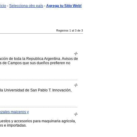
nicio
-
Selecciona otro país
-
Agrega tu Sitio Web!
Registros 1 al 3 de 3
ción de toda la Republica Argentina. Avisos de
sos de Campos que sus dueños prefieren no
 la Universidad de San Pablo T. Innovación,
ezales maiceros y
spuestos y accesorios para maquinaria agricola,
s e importadas.