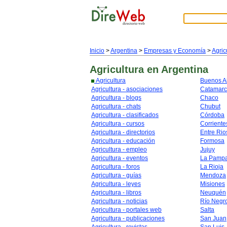
Inicio
>
Argentina
>
Empresas y Economía
>
Agric
Agricultura
en Argentina
Agricultura
Buenos A
Agricultura - asociaciones
Catamar
Agricultura - blogs
Chaco
Agricultura - chats
Chubut
Agricultura - clasificados
Córdoba
Agricultura - cursos
Corriente
Agricultura - directorios
Entre Rio
Agricultura - educación
Formosa
Agricultura - empleo
Jujuy
Agricultura - eventos
La Pamp
Agricultura - foros
La Rioja
Agricultura - guías
Mendoza
Agricultura - leyes
Misiones
Agricultura - libros
Neuquén
Agricultura - noticias
Río Negr
Agricultura - portales web
Salta
Agricultura - publicaciones
San Juan