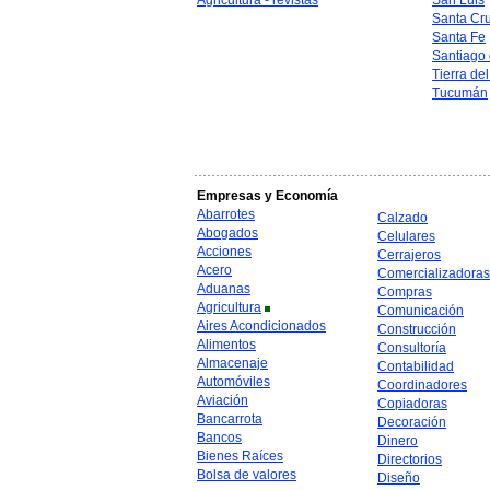
Agricultura - revistas
San Luis
Santa Cr
Santa Fe
Santiago 
Tierra de
Tucumán
Empresas y Economía
Abarrotes
Calzado
Abogados
Celulares
Acciones
Cerrajeros
Acero
Comercializadoras
Aduanas
Compras
Agricultura
Comunicación
Aires Acondicionados
Construcción
Alimentos
Consultoría
Almacenaje
Contabilidad
Automóviles
Coordinadores
Aviación
Copiadoras
Bancarrota
Decoración
Bancos
Dinero
Bienes Raíces
Directorios
Bolsa de valores
Diseño