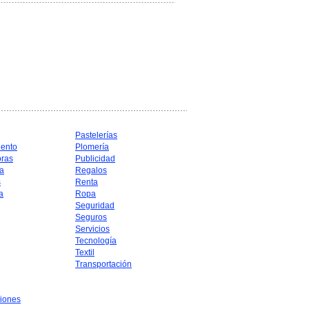
Pastelerías
iento
Plomería
oras
Publicidad
a
Regalos
s
Renta
a
Ropa
Seguridad
Seguros
Servicios
Tecnología
Textil
Transportación
iones