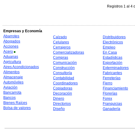
Registros 1 al 4 
Empresas y Economía
Abarrotes
Calzado
Distribuidores
Abogados
Celulares
Electrónicos
Acciones
Cerrajeros
Empleo
Acero
Comercializadoras
En Casa
Aduanas
Compras
Estadísticas
Agricultura
Comunicación
Exportación
Aires Acondicionados
Construcción
Exterminadores
Alimentos
Consultoría
Fabricantes
Almacenaje
Contabilidad
Ferreterías
Automóviles
Coordinadores
Fierro
Aviación
Copiadoras
Financiamiento
Bancarrota
Decoración
Florerías
Bancos
Dinero
Forex
Bienes Raíces
Directorios
Franquicias
Bolsa de valores
Diseño
Ganadería