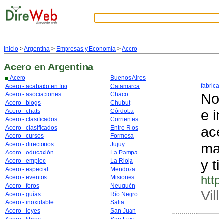
Inicio
>
Argentina
>
Empresas y Economía
>
Acero
Acero
en Argentina
Acero
Buenos Aires
fabric
Acero - acabado en frio
Catamarca
No
Acero - asociaciones
Chaco
Acero - blogs
Chubut
e 
Acero - chats
Córdoba
Acero - clasificados
Corrientes
ac
Acero - clasificados
Entre Rios
Acero - cursos
Formosa
ma
Acero - directorios
Jujuy
Acero - educación
La Pampa
y t
Acero - empleo
La Rioja
Acero - especial
Mendoza
htt
Acero - eventos
Misiones
Acero - foros
Neuquén
Vil
Acero - guías
Río Negro
Acero - inoxidable
Salta
Acero - leyes
San Juan