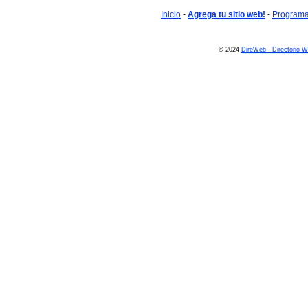
Inicio
-
Agrega tu sitio web!
-
Programa 
© 2024
DireWeb - Directorio 