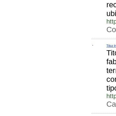
re
ub
htt
Co
Titoz 
Ti
fa
te
co
ti
htt
Ca