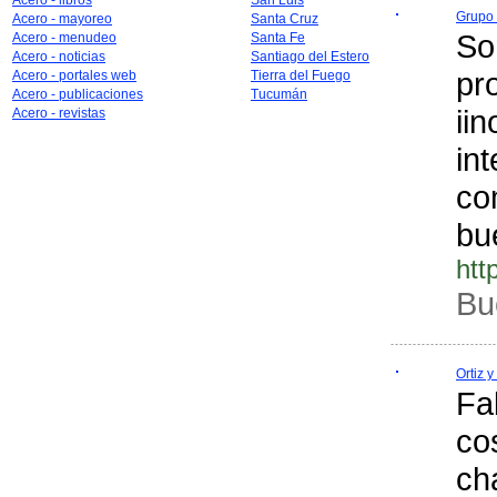
Acero - libros
San Luis
Grupo
Acero - mayoreo
Santa Cruz
So
Acero - menudeo
Santa Fe
Acero - noticias
Santiago del Estero
pr
Acero - portales web
Tierra del Fuego
Acero - publicaciones
Tucumán
ii
Acero - revistas
in
co
bu
htt
Bu
Ortiz y
Fa
co
ch