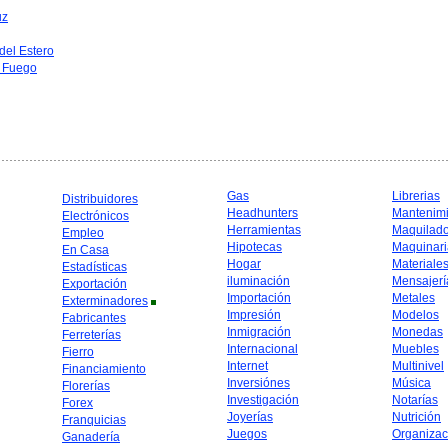
uz
del Estero
l Fuego
Gas
Librerias
Distribuidores
Headhunters
Mantenim
Electrónicos
Herramientas
Maquilad
Empleo
Hipotecas
Maquinari
En Casa
Hogar
Materiale
Estadísticas
iluminación
Mensajerí
Exportación
Importación
Metales
Exterminadores
Impresión
Modelos
Fabricantes
Inmigración
Monedas
Ferreterías
Internacional
Muebles
Fierro
Internet
Multinivel
Financiamiento
Inversiónes
Música
Florerías
Investigación
Notarías
Forex
Joyerías
Nutrición
Franquicias
Juegos
Organizac
Ganadería