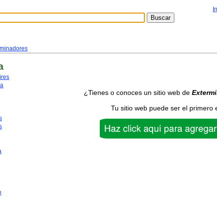
I
rminadores
a
ires
ca
¿Tienes o conoces un sitio web de
Exterm
Tu sitio web puede ser el primero 
s
s
a
o