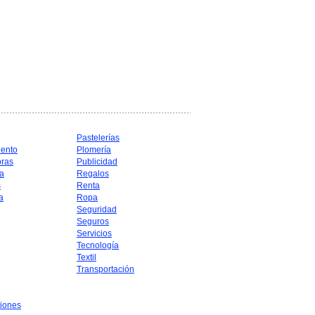
Pastelerías
iento
Plomería
oras
Publicidad
a
Regalos
s
Renta
a
Ropa
Seguridad
Seguros
Servicios
Tecnología
Textil
Transportación
iones