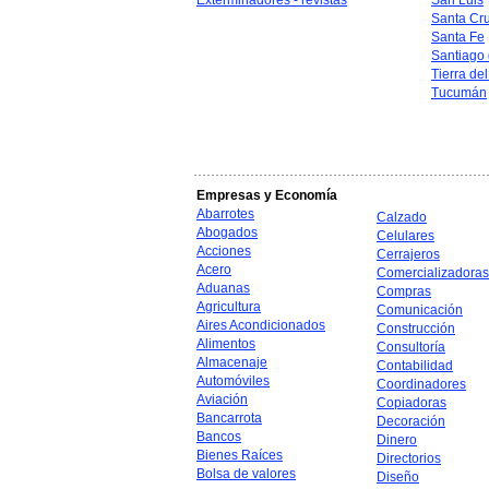
Exterminadores - revistas
San Luis
Santa Cr
Santa Fe
Santiago 
Tierra de
Tucumán
Empresas y Economía
Abarrotes
Calzado
Abogados
Celulares
Acciones
Cerrajeros
Acero
Comercializadoras
Aduanas
Compras
Agricultura
Comunicación
Aires Acondicionados
Construcción
Alimentos
Consultoría
Almacenaje
Contabilidad
Automóviles
Coordinadores
Aviación
Copiadoras
Bancarrota
Decoración
Bancos
Dinero
Bienes Raíces
Directorios
Bolsa de valores
Diseño