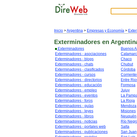
Inicio
>
Argentina
>
Empresas y Economía
>
Exte
Exterminadores
en Argentin
Exterminadores
Buenos A
Exterminadores - asociaciones
Catamar
Exterminadores - blogs
Chaco
Exterminadores - chats
Chubut
Exterminadores - clasificados
Córdoba
Exterminadores - cursos
Corriente
Exterminadores - directorios
Entre Rio
Exterminadores - educación
Formosa
Exterminadores - empleo
Jujuy
Exterminadores - eventos
La Pamp
Exterminadores - foros
La Rioja
Exterminadores - guías
Mendoza
Exterminadores - leyes
Misiones
Exterminadores - libros
Neuquén
Exterminadores - noticias
Río Negr
Exterminadores - portales web
Salta
Exterminadores - publicaciones
San Juan