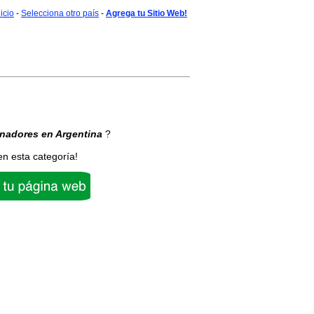
nicio
-
Selecciona otro país
-
Agrega tu Sitio Web!
inadores
en Argentina
?
en esta categoría!