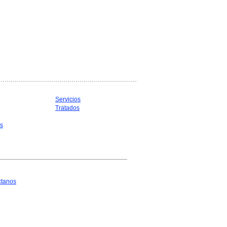
Servicios
Tratados
as
ctanos