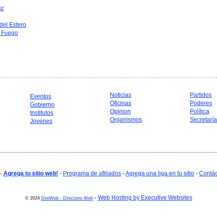
uz
del Estero
l Fuego
Noticias
Partidos
Eventos
Oficinas
Poderes
Gobierno
Opinion
Política
Institutos
Organismos
Secretarí
Jovenes
-
Agrega tu sitio web!
-
Programa de afiliados
-
Agrega una liga en tu sitio
-
Contá
-
Web Hosting by Executive Websites
© 2024
DireWeb - Directorio Web