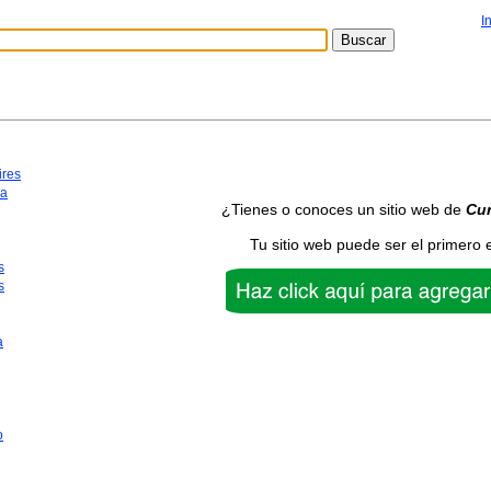
I
ires
ca
¿Tienes o conoces un sitio web de
Cu
Tu sitio web puede ser el primero 
s
s
a
o