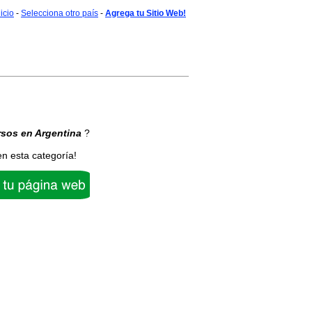
nicio
-
Selecciona otro país
-
Agrega tu Sitio Web!
rsos
en Argentina
?
en esta categoría!