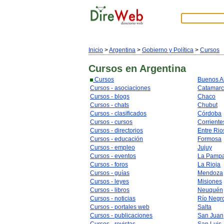
Inicio
>
Argentina
>
Gobierno y Política
>
Cursos
Cursos
en Argentina
Cursos
Buenos A
Cursos - asociaciones
Catamar
Cursos - blogs
Chaco
Cursos - chats
Chubut
Cursos - clasificados
Córdoba
Cursos - cursos
Corriente
Cursos - directorios
Entre Rio
Cursos - educación
Formosa
Cursos - empleo
Jujuy
Cursos - eventos
La Pamp
Cursos - foros
La Rioja
Cursos - guías
Mendoza
Cursos - leyes
Misiones
Cursos - libros
Neuquén
Cursos - noticias
Río Negr
Cursos - portales web
Salta
Cursos - publicaciones
San Juan