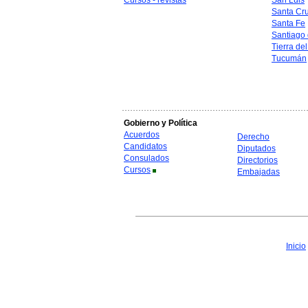
Cursos - revistas
San Luis
Santa Cr
Santa Fe
Santiago 
Tierra de
Tucumán
Gobierno y Política
Acuerdos
Derecho
Candidatos
Diputados
Consulados
Directorios
Cursos
Embajadas
Inicio