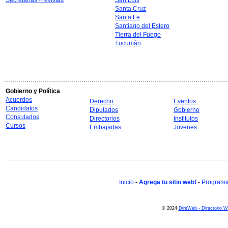
Secretarías - revistas
San Luis
Santa Cruz
Santa Fe
Santiago del Estero
Tierra del Fuego
Tucumán
Gobierno y Política
Acuerdos
Derecho
Eventos
Candidatos
Diputados
Gobierno
Consulados
Directorios
Institutos
Cursos
Embajadas
Jovenes
Inicio
-
Agrega tu sitio web!
-
Programa 
© 2024
DireWeb - Directorio 