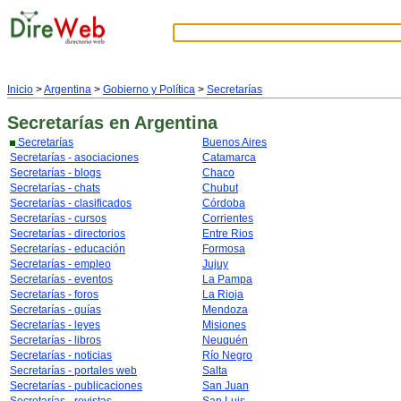
Inicio
>
Argentina
>
Gobierno y Política
>
Secretarías
Secretarías
en Argentina
Secretarías
Buenos Aires
Secretarías - asociaciones
Catamarca
Secretarías - blogs
Chaco
Secretarías - chats
Chubut
Secretarías - clasificados
Córdoba
Secretarías - cursos
Corrientes
Secretarías - directorios
Entre Rios
Secretarías - educación
Formosa
Secretarías - empleo
Jujuy
Secretarías - eventos
La Pampa
Secretarías - foros
La Rioja
Secretarías - guías
Mendoza
Secretarías - leyes
Misiones
Secretarías - libros
Neuquén
Secretarías - noticias
Río Negro
Secretarías - portales web
Salta
Secretarías - publicaciones
San Juan