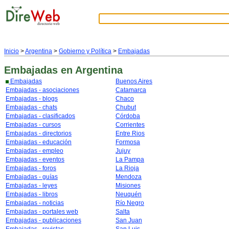
Inicio
>
Argentina
>
Gobierno y Política
>
Embajadas
Embajadas
en Argentina
Embajadas
Buenos Aires
Embajadas - asociaciones
Catamarca
Embajadas - blogs
Chaco
Embajadas - chats
Chubut
Embajadas - clasificados
Córdoba
Embajadas - cursos
Corrientes
Embajadas - directorios
Entre Rios
Embajadas - educación
Formosa
Embajadas - empleo
Jujuy
Embajadas - eventos
La Pampa
Embajadas - foros
La Rioja
Embajadas - guías
Mendoza
Embajadas - leyes
Misiones
Embajadas - libros
Neuquén
Embajadas - noticias
Río Negro
Embajadas - portales web
Salta
Embajadas - publicaciones
San Juan