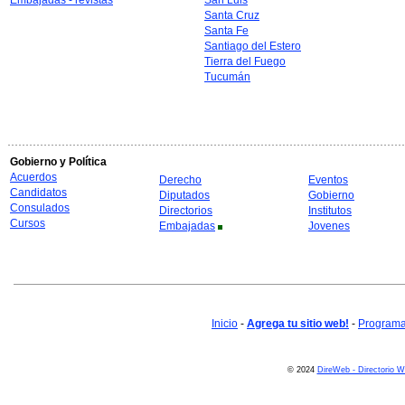
Embajadas - revistas
San Luis
Santa Cruz
Santa Fe
Santiago del Estero
Tierra del Fuego
Tucumán
Gobierno y Política
Acuerdos
Derecho
Eventos
Candidatos
Diputados
Gobierno
Consulados
Directorios
Institutos
Cursos
Embajadas
Jovenes
Inicio
-
Agrega tu sitio web!
-
Programa 
© 2024
DireWeb - Directorio 