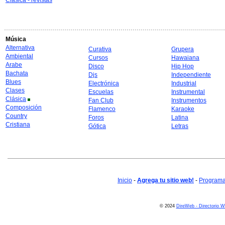
Clásica - revistas
Música
Alternativa
Curativa
Grupera
Ambiental
Cursos
Hawaiana
Arabe
Disco
Hip Hop
Bachata
Djs
Independiente
Blues
Electrónica
Industrial
Clases
Escuelas
Instrumental
Clásica
Fan Club
Instrumentos
Composición
Flamenco
Karaoke
Country
Foros
Latina
Cristiana
Gótica
Letras
Inicio
-
Agrega tu sitio web!
-
Programa 
© 2024
DireWeb - Directorio 