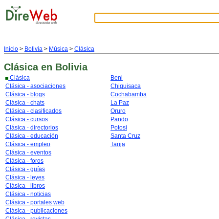
Inicio
>
Bolivia
>
Música
>
Clásica
Clásica
en Bolivia
Clásica
Beni
Clásica - asociaciones
Chiquisaca
Clásica - blogs
Cochabamba
Clásica - chats
La Paz
Clásica - clasificados
Oruro
Clásica - cursos
Pando
Clásica - directorios
Potosi
Clásica - educación
Santa Cruz
Clásica - empleo
Tarija
Clásica - eventos
Clásica - foros
Clásica - guías
Clásica - leyes
Clásica - libros
Clásica - noticias
Clásica - portales web
Clásica - publicaciones