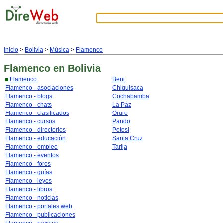
Inicio
>
Bolivia
>
Música
>
Flamenco
Flamenco
en Bolivia
Flamenco
Beni
Flamenco - asociaciones
Chiquisaca
Flamenco - blogs
Cochabamba
Flamenco - chats
La Paz
Flamenco - clasificados
Oruro
Flamenco - cursos
Pando
Flamenco - directorios
Potosi
Flamenco - educación
Santa Cruz
Flamenco - empleo
Tarija
Flamenco - eventos
Flamenco - foros
Flamenco - guías
Flamenco - leyes
Flamenco - libros
Flamenco - noticias
Flamenco - portales web
Flamenco - publicaciones