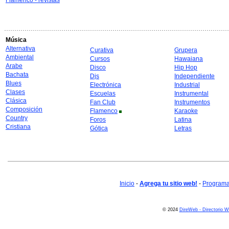
Flamenco - revistas
Música
Alternativa
Curativa
Grupera
Ambiental
Cursos
Hawaiana
Arabe
Disco
Hip Hop
Bachata
Djs
Independiente
Blues
Electrónica
Industrial
Clases
Escuelas
Instrumental
Clásica
Fan Club
Instrumentos
Composición
Flamenco
Karaoke
Country
Foros
Latina
Cristiana
Gótica
Letras
Inicio
-
Agrega tu sitio web!
-
Programa 
© 2024
DireWeb - Directorio 