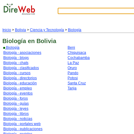
Inicio
>
Bolivia
>
Ciencia y Tecnología
>
Biología
Biología
en Bolivia
Biología
Beni
Biología - asociaciones
Chiquisaca
Biología - blogs
Cochabamba
Biología - chats
La Paz
Biología - clasificados
Oruro
Biología - cursos
Pando
Biología - directorios
Potosi
Biología - educación
Santa Cruz
Biología - empleo
Tarija
Biología - eventos
Biología - foros
Biología - guías
Biología - leyes
Biología - libros
Biología - noticias
Biología - portales web
Biología - publicaciones