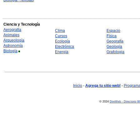
Biología - revistas
Ciencia y Tecnología
Aerografía
Clima
Espacio
Animales
Cursos
Física
Arqueología
Ecología
Geografía
Astronomía
Electrónica
Geología
Biología
Energía
Grafologia
Inicio
-
Agrega tu sitio web!
-
Programa 
© 2024
DireWeb - Directorio 