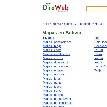
Inicio
>
Bolivia
>
Ciencia y Tecnología
>
Mapas
Mapas
en Bolivia
Mapas
Beni
Mapas - asociaciones
Chiquisa
Mapas - blogs
Cochaba
Mapas - chats
La Paz
Mapas - clasificados
Oruro
Mapas - cursos
Pando
Mapas - directorios
Potosi
Mapas - educación
Santa Cr
Mapas - empleo
Tarija
Mapas - eventos
Mapas - foros
Mapas - guías
Mapas - leyes
Mapas - libros
Mapas - noticias
Mapas - portales web
Mapas - publicaciones