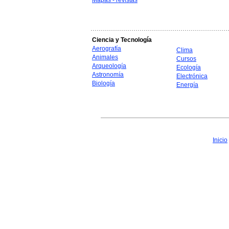
Mapas - revistas
Ciencia y Tecnología
Aerografía
Clima
Animales
Cursos
Arqueología
Ecología
Astronomía
Electrónica
Biología
Energía
Inicio