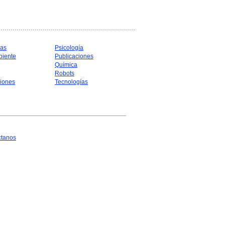
cas
Psicología
biente
Publicaciones
Química
Robots
iones
Tecnologías
ctanos