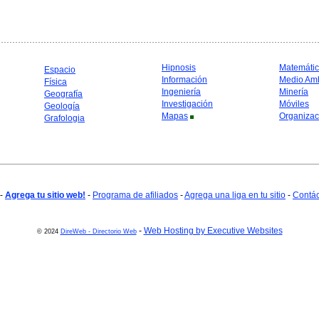
Hipnosis
Matemáti
Espacio
Información
Medio Am
Física
Ingeniería
Minería
Geografía
Investigación
Móviles
Geología
Mapas
Organizac
Grafologia
-
Agrega tu sitio web!
-
Programa de afiliados
-
Agrega una liga en tu sitio
-
Contá
-
Web Hosting by Executive Websites
© 2024
DireWeb - Directorio Web