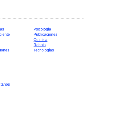
cas
Psicología
biente
Publicaciones
Química
Robots
iones
Tecnologías
ctanos