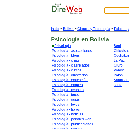
Inicio
>
Bolivia
>
Ciencia y Tecnología
>
Psicologí
Psicología
en Bolivia
Psicología
Beni
Psicología - asociaciones
Chiquisa
Psicología - blogs
Cochaba
Psicología - chats
La Paz
Psicología - clasificados
Oruro
Psicología - cursos
Pando
Psicología - directorios
Potosi
Psicología - educación
Santa Cr
Psicología - empleo
Tarija
Psicología - eventos
Psicología - foros
Psicología - guías
Psicología - leyes
Psicología - libros
Psicología - noticias
Psicología - portales web
Psicología - publicaciones