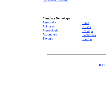
Psicología - revistas
Ciencia y Tecnología
Aerografía
Clima
Animales
Cursos
Arqueología
Ecología
Astronomía
Electrónica
Biología
Energía
Inicio