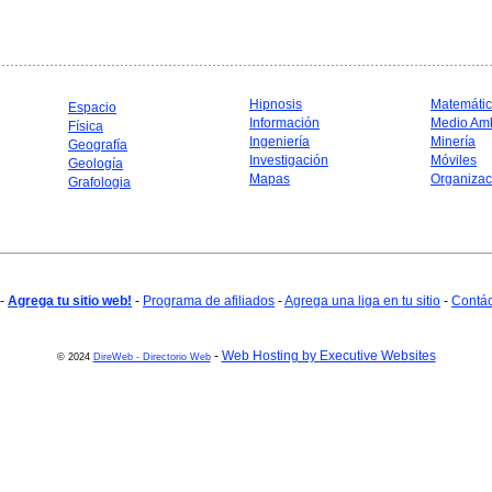
Hipnosis
Matemáti
Espacio
Información
Medio Am
Física
Ingeniería
Minería
Geografía
Investigación
Móviles
Geología
Mapas
Organizac
Grafologia
-
Agrega tu sitio web!
-
Programa de afiliados
-
Agrega una liga en tu sitio
-
Contá
-
Web Hosting by Executive Websites
© 2024
DireWeb - Directorio Web