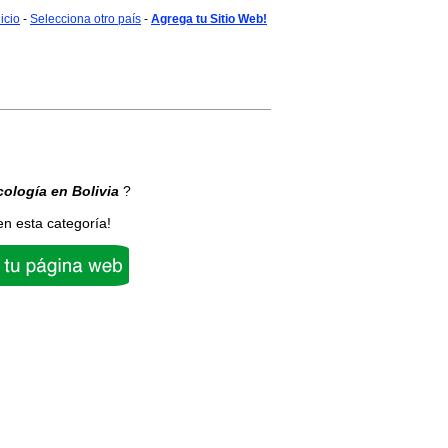
nicio
-
Selecciona otro país
-
Agrega tu Sitio Web!
cología
en Bolivia
?
en esta categoría!