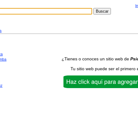
I
a
ca
¿Tienes o conoces un sitio web de
Psi
mba
Tu sitio web puede ser el primero 
uz