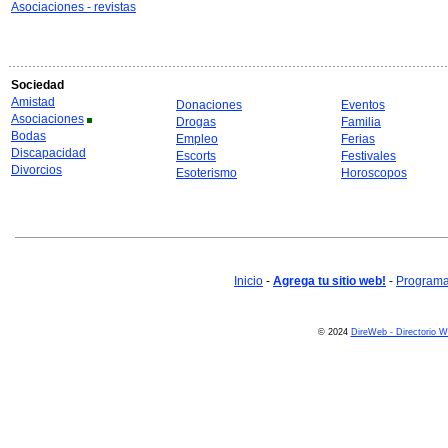
Asociaciones - revistas
Sociedad
Amistad
Donaciones
Eventos
Asociaciones
Drogas
Familia
Bodas
Empleo
Ferias
Discapacidad
Escorts
Festivales
Divorcios
Esoterismo
Horoscopos
Inicio
-
Agrega tu sitio web!
-
Programa 
© 2024
DireWeb - Directorio 