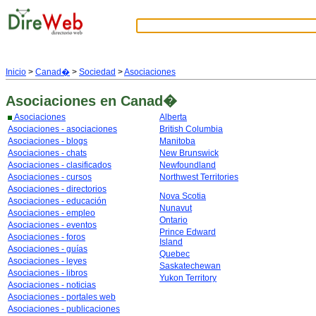
Inicio
>
Canad�
>
Sociedad
>
Asociaciones
Asociaciones
en Canad�
Asociaciones
Alberta
Asociaciones - asociaciones
British Columbia
Asociaciones - blogs
Manitoba
Asociaciones - chats
New Brunswick
Asociaciones - clasificados
Newfoundland
Asociaciones - cursos
Northwest Territories
Asociaciones - directorios
Nova Scotia
Asociaciones - educación
Nunavut
Asociaciones - empleo
Ontario
Asociaciones - eventos
Prince Edward
Asociaciones - foros
Island
Asociaciones - guías
Quebec
Asociaciones - leyes
Saskatechewan
Asociaciones - libros
Yukon Territory
Asociaciones - noticias
Asociaciones - portales web
Asociaciones - publicaciones