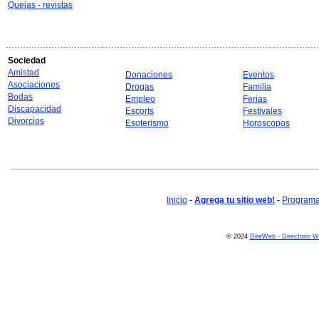
Quejas - revistas
Sociedad
Amistad
Donaciones
Eventos
Asociaciones
Drogas
Familia
Bodas
Empleo
Ferias
Discapacidad
Escorts
Festivales
Divorcios
Esoterismo
Horoscopos
Inicio
-
Agrega tu sitio web!
-
Programa 
© 2024
DireWeb - Directorio 