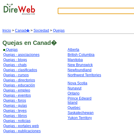
Inicio
>
Canad�
>
Sociedad
>
Quejas
Quejas
en Canad�
Quejas
Alberta
Quejas - asociaciones
British Columbia
Quejas - blogs
Manitoba
Quejas - chats
New Brunswick
Quejas - clasificados
Newfoundland
Quejas - cursos
Northwest Territories
Quejas - directorios
Nova Scotia
Quejas - educación
Nunavut
Quejas - empleo
Ontario
Quejas - eventos
Prince Edward
Quejas - foros
Island
Quejas - guías
Quebec
Quejas - leyes
Saskatechewan
Quejas - libros
Yukon Territory
Quejas - noticias
Quejas - portales web
Quejas - publicaciones