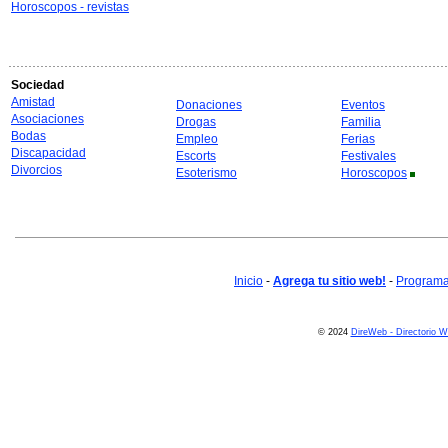
Horoscopos - revistas
Sociedad
Amistad
Donaciones
Eventos
Asociaciones
Drogas
Familia
Bodas
Empleo
Ferias
Discapacidad
Escorts
Festivales
Divorcios
Esoterismo
Horoscopos
Inicio
-
Agrega tu sitio web!
-
Programa 
© 2024
DireWeb - Directorio 