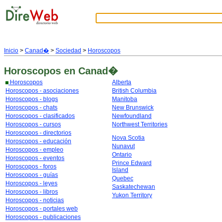
Inicio
>
Canad�
>
Sociedad
>
Horoscopos
Horoscopos
en Canad�
Horoscopos
Alberta
Horoscopos - asociaciones
British Columbia
Horoscopos - blogs
Manitoba
Horoscopos - chats
New Brunswick
Horoscopos - clasificados
Newfoundland
Horoscopos - cursos
Northwest Territories
Horoscopos - directorios
Nova Scotia
Horoscopos - educación
Nunavut
Horoscopos - empleo
Ontario
Horoscopos - eventos
Prince Edward
Horoscopos - foros
Island
Horoscopos - guías
Quebec
Horoscopos - leyes
Saskatechewan
Horoscopos - libros
Yukon Territory
Horoscopos - noticias
Horoscopos - portales web
Horoscopos - publicaciones