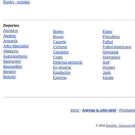
Rugby - revistas
Deportes
Aerobics
Boxeo
Esqui
Ajedrez
Buceo
Fisicultura
Arquería
Cacería
Futbol
Artes Marciales
Ciclismo
Futbol Americano
Atletismo
Clavados
Gimnasia
Automovilismo
Clubs
Gimnasios
Badminton
Defensa personal
Golf
Basquetbol
En general
Hockey
Beisbol
Equitación
Judo
Boliche
Esgrima
Karate
Inicio
-
Agrega tu sitio web!
-
Programa 
© 2024
DireWeb - Directorio 