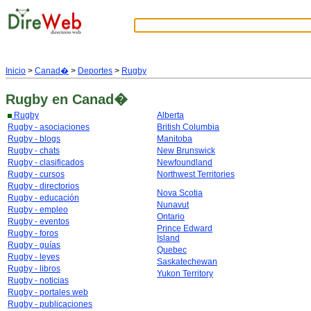
Inicio
>
Canad�
>
Deportes
>
Rugby
Rugby
en Canad�
Rugby
Alberta
Rugby - asociaciones
British Columbia
Rugby - blogs
Manitoba
Rugby - chats
New Brunswick
Rugby - clasificados
Newfoundland
Rugby - cursos
Northwest Territories
Rugby - directorios
Nova Scotia
Rugby - educación
Nunavut
Rugby - empleo
Ontario
Rugby - eventos
Prince Edward
Rugby - foros
Island
Rugby - guías
Quebec
Rugby - leyes
Saskatechewan
Rugby - libros
Yukon Territory
Rugby - noticias
Rugby - portales web
Rugby - publicaciones