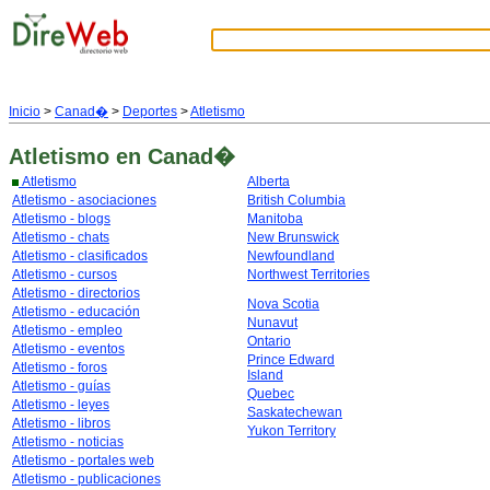
Inicio
>
Canad�
>
Deportes
>
Atletismo
Atletismo
en Canad�
Atletismo
Alberta
Atletismo - asociaciones
British Columbia
Atletismo - blogs
Manitoba
Atletismo - chats
New Brunswick
Atletismo - clasificados
Newfoundland
Atletismo - cursos
Northwest Territories
Atletismo - directorios
Nova Scotia
Atletismo - educación
Nunavut
Atletismo - empleo
Ontario
Atletismo - eventos
Prince Edward
Atletismo - foros
Island
Atletismo - guías
Quebec
Atletismo - leyes
Saskatechewan
Atletismo - libros
Yukon Territory
Atletismo - noticias
Atletismo - portales web
Atletismo - publicaciones