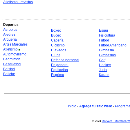
Atletismo - revistas
Deportes
Aerobics
Boxeo
Esqui
Ajedrez
Buceo
Fisicultura
Arquería
Cacería
Futbol
Artes Marciales
Ciclismo
Futbol Americano
Atletismo
Clavados
Gimnasia
Automovilismo
Clubs
Gimnasios
Badminton
Defensa personal
Golf
Basquetbol
En general
Hockey
Beisbol
Equitación
Judo
Boliche
Esgrima
Karate
Inicio
-
Agrega tu sitio web!
-
Programa 
© 2024
DireWeb - Directorio 