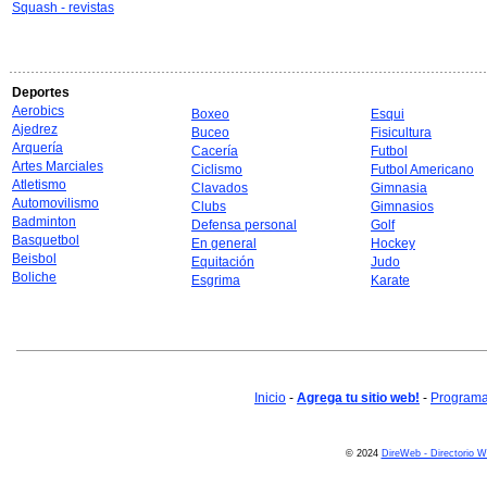
Squash - revistas
Deportes
Aerobics
Boxeo
Esqui
Ajedrez
Buceo
Fisicultura
Arquería
Cacería
Futbol
Artes Marciales
Ciclismo
Futbol Americano
Atletismo
Clavados
Gimnasia
Automovilismo
Clubs
Gimnasios
Badminton
Defensa personal
Golf
Basquetbol
En general
Hockey
Beisbol
Equitación
Judo
Boliche
Esgrima
Karate
Inicio
-
Agrega tu sitio web!
-
Programa 
© 2024
DireWeb - Directorio 