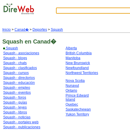
Inicio
>
Canad�
>
Deportes
>
Squash
Squash
en Canad�
Squash
Alberta
Squash - asociaciones
British Columbia
Squash - blogs
Manitoba
Squash - chats
New Brunswick
Squash - clasificados
Newfoundland
Squash - cursos
Northwest Territories
Squash - directorios
Nova Scotia
Squash - educación
Nunavut
Squash - empleo
Ontario
Squash - eventos
Prince Edward
Squash - foros
Island
Squash - guías
Quebec
Squash - leyes
Saskatechewan
Squash - libros
Yukon Territory
Squash - noticias
Squash - portales web
Squash - publicaciones