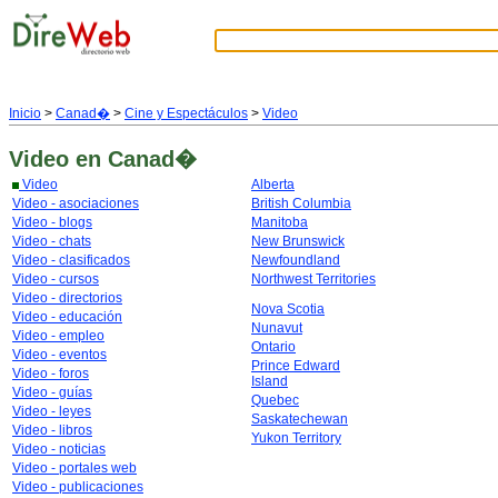
Inicio
>
Canad�
>
Cine y Espectáculos
>
Video
Video
en Canad�
Video
Alberta
Video - asociaciones
British Columbia
Video - blogs
Manitoba
Video - chats
New Brunswick
Video - clasificados
Newfoundland
Video - cursos
Northwest Territories
Video - directorios
Nova Scotia
Video - educación
Nunavut
Video - empleo
Ontario
Video - eventos
Prince Edward
Video - foros
Island
Video - guías
Quebec
Video - leyes
Saskatechewan
Video - libros
Yukon Territory
Video - noticias
Video - portales web
Video - publicaciones