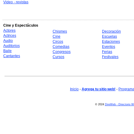
Video - revistas
Cine y Espectáculos
Actores
Chismes
Decoración
Actrices
Cine
Escuelas
Audio
Circos
Estaciones
Auditorios
Comedias
Eventos
Baile
Congresos
Ferias
Cantantes
Cursos
Festivales
Inicio
-
Agrega tu sitio web!
-
Programa 
© 2024
DireWeb - Directorio 