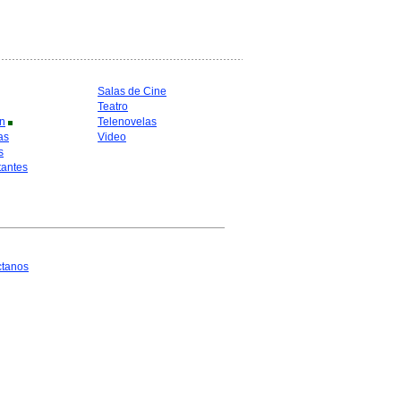
Salas de Cine
Teatro
n
Telenovelas
as
Video
s
antes
ctanos