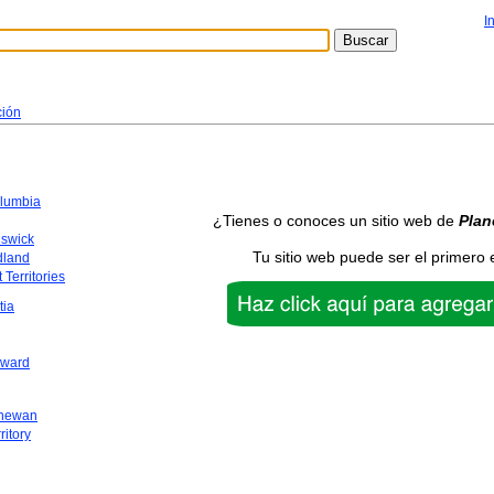
I
ción
olumbia
¿Tienes o conoces un sitio web de
Plan
swick
Tu sitio web puede ser el primero 
dland
 Territories
tia
dward
chewan
ritory