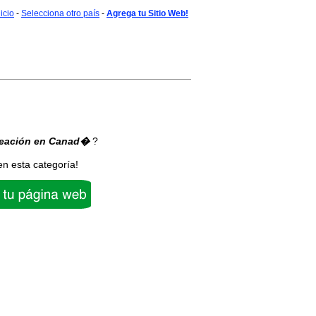
nicio
-
Selecciona otro país
-
Agrega tu Sitio Web!
eación
en Canad�
?
en esta categoría!