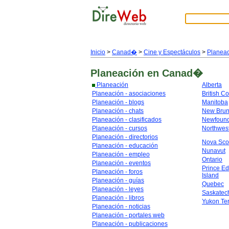
Inicio
>
Canad�
>
Cine y Espectáculos
>
Planea
Planeación
en Canad�
Planeación
Alberta
Planeación - asociaciones
British C
Planeación - blogs
Manitoba
Planeación - chats
New Brun
Planeación - clasificados
Newfoun
Planeación - cursos
Northwest
Planeación - directorios
Nova Sco
Planeación - educación
Nunavut
Planeación - empleo
Ontario
Planeación - eventos
Prince E
Planeación - foros
Island
Planeación - guías
Quebec
Planeación - leyes
Saskate
Planeación - libros
Yukon Ter
Planeación - noticias
Planeación - portales web
Planeación - publicaciones