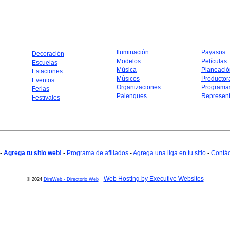
Iluminación
Payasos
Decoración
Modelos
Películas
Escuelas
Música
Planeació
Estaciones
Músicos
Productor
Eventos
Organizaciones
Programa
Ferias
Palenques
Represent
Festivales
-
Agrega tu sitio web!
-
Programa de afiliados
-
Agrega una liga en tu sitio
-
Contá
-
Web Hosting by Executive Websites
© 2024
DireWeb - Directorio Web