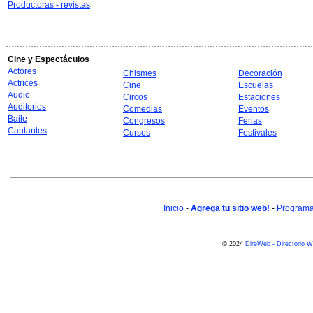
Productoras - revistas
Cine y Espectáculos
Actores
Chismes
Decoración
Actrices
Cine
Escuelas
Audio
Circos
Estaciones
Auditorios
Comedias
Eventos
Baile
Congresos
Ferias
Cantantes
Cursos
Festivales
Inicio
-
Agrega tu sitio web!
-
Programa 
© 2024
DireWeb - Directorio 