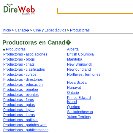
Inicio
>
Canad�
>
Cine y Espectáculos
>
Productoras
Productoras
en Canad�
Productoras
Alberta
Productoras - asociaciones
British Columbia
Productoras - blogs
Manitoba
Productoras - chats
New Brunswick
Productoras - clasificados
Newfoundland
Productoras - cursos
Northwest Territories
Productoras - directorios
Nova Scotia
Productoras - educación
Nunavut
Productoras - empleo
Ontario
Productoras - eventos
Prince Edward
Productoras - foros
Island
Productoras - guías
Quebec
Productoras - leyes
Saskatechewan
Productoras - libros
Yukon Territory
Productoras - noticias
Productoras - portales web
Productoras - publicaciones