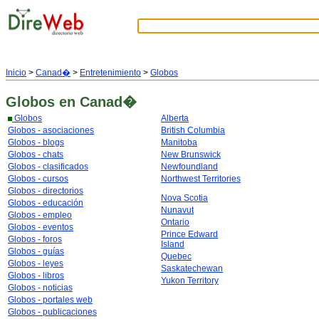
Inicio
>
Canad�
>
Entretenimiento
>
Globos
Globos
en Canad�
Globos
Alberta
Globos - asociaciones
British Columbia
Globos - blogs
Manitoba
Globos - chats
New Brunswick
Globos - clasificados
Newfoundland
Globos - cursos
Northwest Territories
Globos - directorios
Nova Scotia
Globos - educación
Nunavut
Globos - empleo
Ontario
Globos - eventos
Prince Edward
Globos - foros
Island
Globos - guías
Quebec
Globos - leyes
Saskatechewan
Globos - libros
Yukon Territory
Globos - noticias
Globos - portales web
Globos - publicaciones