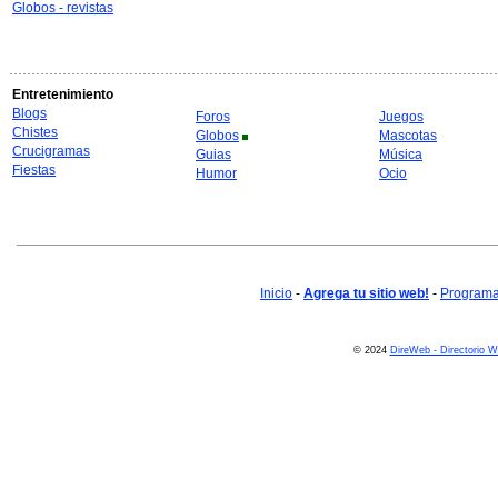
Globos - revistas
Entretenimiento
Blogs
Foros
Juegos
Chistes
Globos
Mascotas
Crucigramas
Guias
Música
Fiestas
Humor
Ocio
Inicio
-
Agrega tu sitio web!
-
Programa 
© 2024
DireWeb - Directorio 