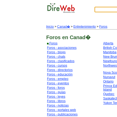
Inicio
>
Canad�
>
Entretenimiento
>
Foros
Foros
en Canad�
Foros
Alberta
Foros - asociaciones
British C
Foros - blogs
Manitoba
Foros - chats
New Brun
Foros - clasificados
Newfoun
Foros - cursos
Northwest
Foros - directorios
Nova Sco
Foros - educación
Nunavut
Foros - empleo
Ontario
Foros - eventos
Prince E
Foros - foros
Island
Foros - guías
Quebec
Foros - leyes
Saskate
Foros - libros
Yukon Ter
Foros - noticias
Foros - portales web
Foros - publicaciones