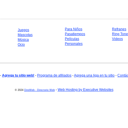
Para Niños
Refranes
Juegos
Pasatiempos
Ring Tone
Mascotas
Películas
Videos
Música
Personales
Ocio
-
Agrega tu sitio web!
-
Programa de afiliados
-
Agrega una liga en tu sitio
-
Contá
-
Web Hosting by Executive Websites
© 2024
DireWeb - Directorio Web