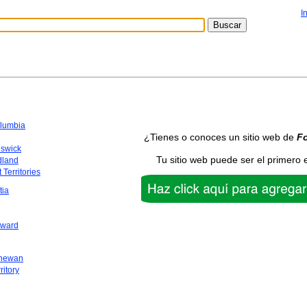
I
olumbia
¿Tienes o conoces un sitio web de
F
swick
Tu sitio web puede ser el primero 
dland
 Territories
tia
dward
chewan
ritory