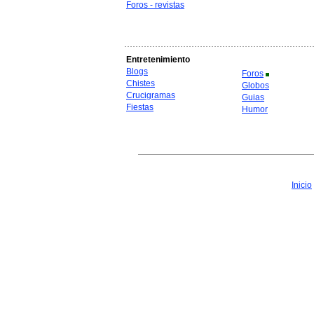
Foros - revistas
Entretenimiento
Blogs
Foros
Chistes
Globos
Crucigramas
Guias
Fiestas
Humor
Inicio