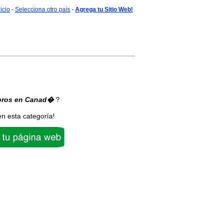
nicio
-
Selecciona otro país
-
Agrega tu Sitio Web!
oros
en Canad�
?
en esta categoría!