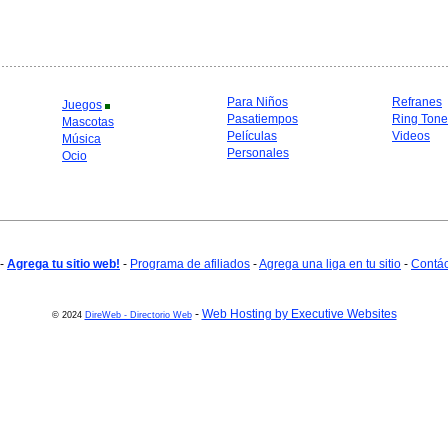
Para Niños
Refranes
Juegos
Pasatiempos
Ring Tone
Mascotas
Películas
Videos
Música
Personales
Ocio
-
Agrega tu sitio web!
-
Programa de afiliados
-
Agrega una liga en tu sitio
-
Contá
-
Web Hosting by Executive Websites
© 2024
DireWeb - Directorio Web