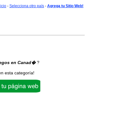
nicio
-
Selecciona otro país
-
Agrega tu Sitio Web!
egos
en Canad�
?
en esta categoría!