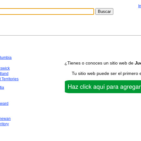
I
olumbia
¿Tienes o conoces un sitio web de
Ju
swick
Tu sitio web puede ser el primero 
dland
 Territories
tia
dward
chewan
ritory