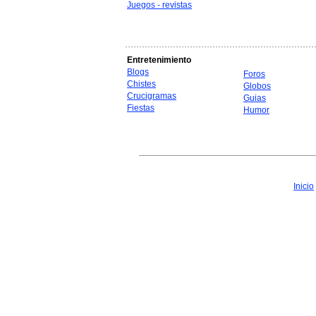
Juegos - revistas
Entretenimiento
Blogs
Foros
Chistes
Globos
Crucigramas
Guias
Fiestas
Humor
Inicio