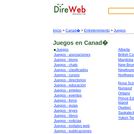
Inicio
>
Canad�
>
Entretenimiento
>
Juegos
Juegos
en Canad�
Juegos
Alberta
Juegos - asociaciones
British C
Juegos - blogs
Manitoba
Juegos - chats
New Brun
Juegos - clasificados
Newfoun
Juegos - cursos
Northwest
Juegos - directorios
Nova Sco
Juegos - educación
Nunavut
Juegos - empleo
Ontario
Juegos - eventos
Prince E
Juegos - foros
Island
Juegos - guías
Quebec
Juegos - leyes
Saskate
Juegos - libros
Yukon Ter
Juegos - noticias
Juegos - portales web
Juegos - publicaciones