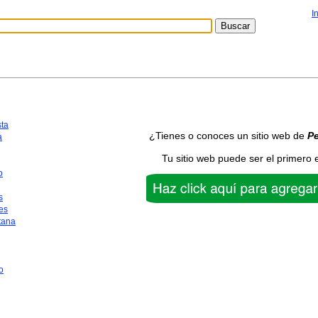
I
sta
¿Tienes o conoces un sitio web de
P
a
Tu sitio web puede ser el primero 
o
s
es
tana
o