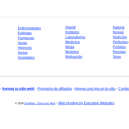
Infantil
Natural
Enfermedades
Institutos
Novias
Estilistas
Laboratorios
Nutrición
Farmacias
Medicina
Perfumes
Guias
Moda
Portales
Hipnosis
Modelos
Recetas
Hogar
Motivación
Spas
Hospitales
-
Agrega tu sitio web!
-
Programa de afiliados
-
Agrega una liga en tu sitio
-
Contá
-
Web Hosting by Executive Websites
© 2024
DireWeb - Directorio Web