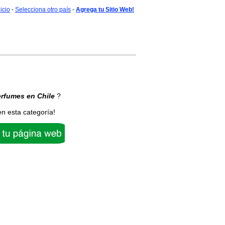
nicio
-
Selecciona otro país
-
Agrega tu Sitio Web!
erfumes
en Chile
?
en esta categoría!