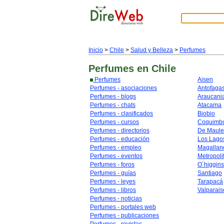
Inicio
>
Chile
>
Salud y Belleza
>
Perfumes
Perfumes
en Chile
Perfumes
Aisen
Perfumes - asociaciones
Antofaga
Perfumes - blogs
Araucani
Perfumes - chats
Atacama
Perfumes - clasificados
Biobio
Perfumes - cursos
Coquimb
Perfumes - directorios
De Maule
Perfumes - educación
Los Lago
Perfumes - empleo
Magallan
Perfumes - eventos
Metropoli
Perfumes - foros
O´higgins
Perfumes - guías
Santiago
Perfumes - leyes
Tarapacá
Perfumes - libros
Valparais
Perfumes - noticias
Perfumes - portales web
Perfumes - publicaciones