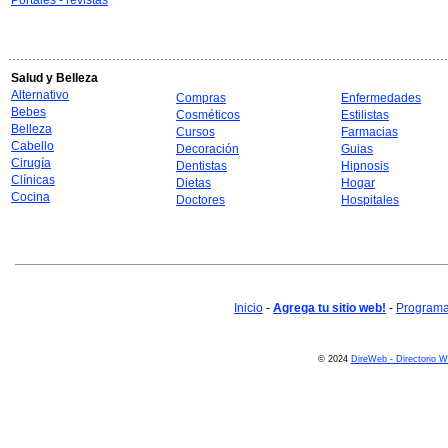
Portales - revistas
Salud y Belleza
Alternativo
Compras
Enfermedades
Bebes
Cosméticos
Estilistas
Belleza
Cursos
Farmacias
Cabello
Decoración
Guias
Cirugía
Dentistas
Hipnosis
Clínicas
Dietas
Hogar
Cocina
Doctores
Hospitales
Inicio
-
Agrega tu sitio web!
-
Programa 
© 2024
DireWeb - Directorio 