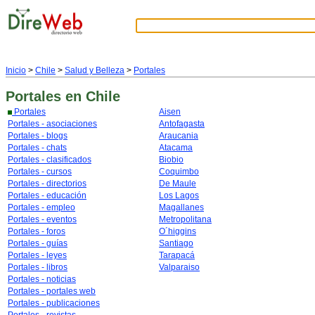
Inicio
>
Chile
>
Salud y Belleza
>
Portales
Portales
en Chile
Portales
Aisen
Portales - asociaciones
Antofagasta
Portales - blogs
Araucania
Portales - chats
Atacama
Portales - clasificados
Biobio
Portales - cursos
Coquimbo
Portales - directorios
De Maule
Portales - educación
Los Lagos
Portales - empleo
Magallanes
Portales - eventos
Metropolitana
Portales - foros
O´higgins
Portales - guías
Santiago
Portales - leyes
Tarapacá
Portales - libros
Valparaiso
Portales - noticias
Portales - portales web
Portales - publicaciones