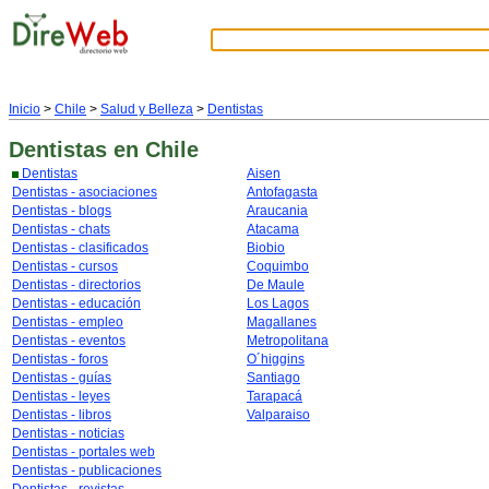
Inicio
>
Chile
>
Salud y Belleza
>
Dentistas
Dentistas
en Chile
Dentistas
Aisen
Dentistas - asociaciones
Antofagasta
Dentistas - blogs
Araucania
Dentistas - chats
Atacama
Dentistas - clasificados
Biobio
Dentistas - cursos
Coquimbo
Dentistas - directorios
De Maule
Dentistas - educación
Los Lagos
Dentistas - empleo
Magallanes
Dentistas - eventos
Metropolitana
Dentistas - foros
O´higgins
Dentistas - guías
Santiago
Dentistas - leyes
Tarapacá
Dentistas - libros
Valparaiso
Dentistas - noticias
Dentistas - portales web
Dentistas - publicaciones