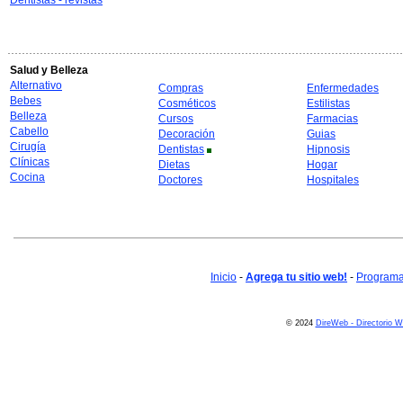
Dentistas - revistas
Salud y Belleza
Alternativo
Compras
Enfermedades
Bebes
Cosméticos
Estilistas
Belleza
Cursos
Farmacias
Cabello
Decoración
Guias
Cirugía
Dentistas
Hipnosis
Clínicas
Dietas
Hogar
Cocina
Doctores
Hospitales
Inicio
-
Agrega tu sitio web!
-
Programa 
© 2024
DireWeb - Directorio 