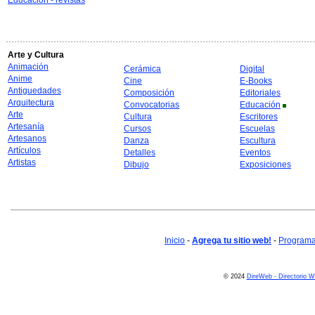
Educación - revistas
Arte y Cultura
Animación
Cerámica
Digital
Anime
Cine
E-Books
Antiguedades
Composición
Editoriales
Arquitectura
Convocatorias
Educación
Arte
Cultura
Escritores
Artesanía
Cursos
Escuelas
Artesanos
Danza
Escultura
Artículos
Detalles
Eventos
Artistas
Dibujo
Exposiciones
Inicio
-
Agrega tu sitio web!
-
Programa 
© 2024
DireWeb - Directorio 