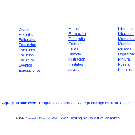
Ferias
Librerias
Digital
Formación
Literatura
E-Books
Fotografía
Manualid
Editoriales
Galerías
Muebles
Educación
Guías
Museos
Escritores
Historia
Organizac
Escuelas
ilustración
Pintura
Escultura
Institutos
Poesía
Eventos
Joyería
Portales
Exposiciones
-
Agrega tu sitio web!
-
Programa de afiliados
-
Agrega una liga en tu sitio
-
Contá
-
Web Hosting by Executive Websites
© 2024
DireWeb - Directorio Web