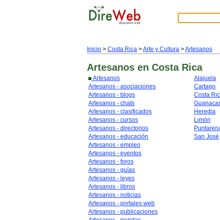
Inicio
>
Costa Rica
>
Arte y Cultura
>
Artesanos
Artesanos
en Costa Rica
Artesanos
Alajuela
Artesanos - asociaciones
Cartago
Artesanos - blogs
Costa Ri
Artesanos - chats
Guanacas
Artesanos - clasificados
Heredia
Artesanos - cursos
Limón
Artesanos - directorios
Puntaren
Artesanos - educación
San José
Artesanos - empleo
Artesanos - eventos
Artesanos - foros
Artesanos - guías
Artesanos - leyes
Artesanos - libros
Artesanos - noticias
Artesanos - portales web
Artesanos - publicaciones