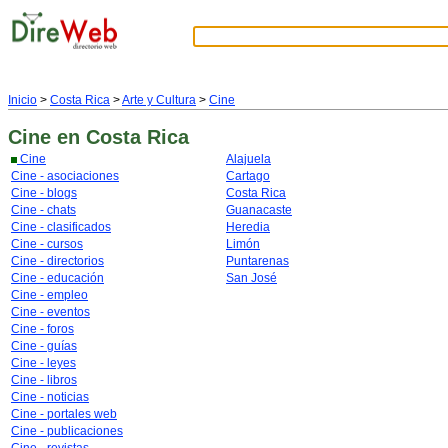
Inicio
>
Costa Rica
>
Arte y Cultura
>
Cine
Cine
en Costa Rica
Cine
Alajuela
Cine - asociaciones
Cartago
Cine - blogs
Costa Rica
Cine - chats
Guanacaste
Cine - clasificados
Heredia
Cine - cursos
Limón
Cine - directorios
Puntarenas
Cine - educación
San José
Cine - empleo
Cine - eventos
Cine - foros
Cine - guías
Cine - leyes
Cine - libros
Cine - noticias
Cine - portales web
Cine - publicaciones