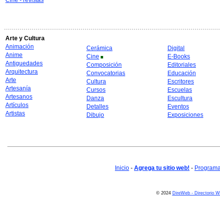
Cine - revistas
Arte y Cultura
Animación
Cerámica
Digital
Anime
Cine
E-Books
Antiguedades
Composición
Editoriales
Arquitectura
Convocatorias
Educación
Arte
Cultura
Escritores
Artesanía
Cursos
Escuelas
Artesanos
Danza
Escultura
Artículos
Detalles
Eventos
Artistas
Dibujo
Exposiciones
Inicio
-
Agrega tu sitio web!
-
Programa 
© 2024
DireWeb - Directorio 