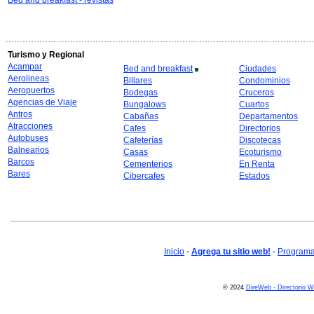
Bed and breakfast - revistas
Turismo y Regional
Acampar
Bed and breakfast
Ciudades
Aerolineas
Billares
Condominios
Aeropuertos
Bodegas
Cruceros
Agencias de Viaje
Bungalows
Cuartos
Antros
Cabañas
Departamentos
Atracciones
Cafes
Directorios
Autobuses
Cafeterías
Discotecas
Balnearios
Casas
Ecoturismo
Barcos
Cementerios
En Renta
Bares
Cibercafes
Estados
Inicio
-
Agrega tu sitio web!
-
Programa 
© 2024
DireWeb - Directorio 