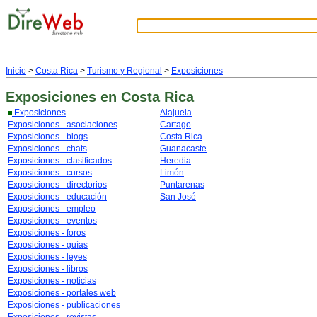
Inicio
>
Costa Rica
>
Turismo y Regional
>
Exposiciones
Exposiciones
en Costa Rica
Exposiciones
Alajuela
Exposiciones - asociaciones
Cartago
Exposiciones - blogs
Costa Rica
Exposiciones - chats
Guanacaste
Exposiciones - clasificados
Heredia
Exposiciones - cursos
Limón
Exposiciones - directorios
Puntarenas
Exposiciones - educación
San José
Exposiciones - empleo
Exposiciones - eventos
Exposiciones - foros
Exposiciones - guías
Exposiciones - leyes
Exposiciones - libros
Exposiciones - noticias
Exposiciones - portales web
Exposiciones - publicaciones