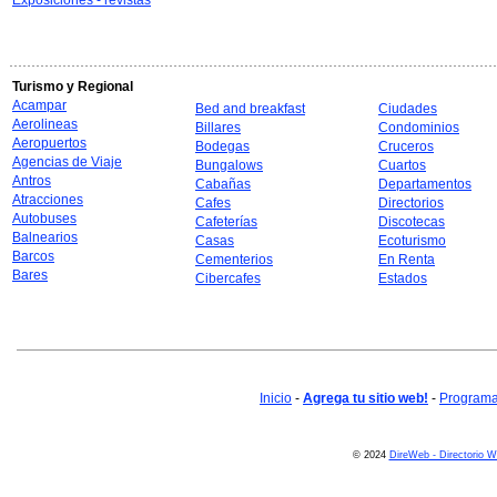
Exposiciones - revistas
Turismo y Regional
Acampar
Bed and breakfast
Ciudades
Aerolineas
Billares
Condominios
Aeropuertos
Bodegas
Cruceros
Agencias de Viaje
Bungalows
Cuartos
Antros
Cabañas
Departamentos
Atracciones
Cafes
Directorios
Autobuses
Cafeterías
Discotecas
Balnearios
Casas
Ecoturismo
Barcos
Cementerios
En Renta
Bares
Cibercafes
Estados
Inicio
-
Agrega tu sitio web!
-
Programa 
© 2024
DireWeb - Directorio 