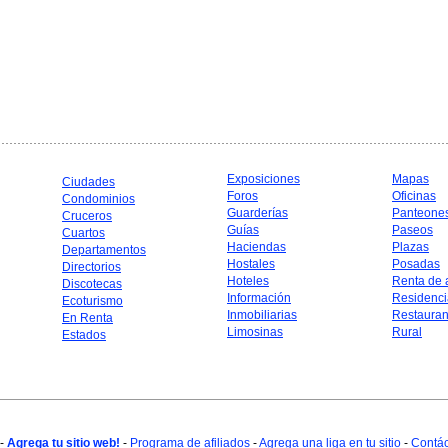
Exposiciones
Mapas
Ciudades
Foros
Oficinas
Condominios
Guarderías
Panteone
Cruceros
Guías
Paseos
Cuartos
Haciendas
Plazas
Departamentos
Hostales
Posadas
Directorios
Hoteles
Renta de 
Discotecas
Información
Residenci
Ecoturismo
Inmobiliarias
Restauran
En Renta
Limosinas
Rural
Estados
-
Agrega tu sitio web!
-
Programa de afiliados
-
Agrega una liga en tu sitio
-
Contá