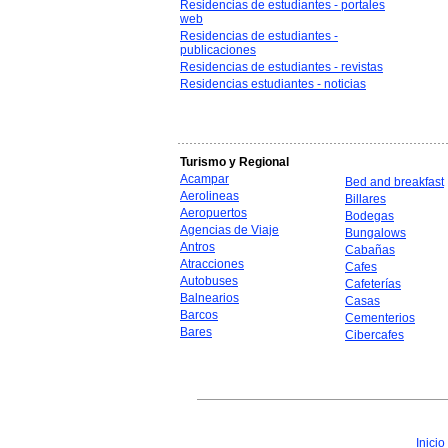
Residencias de estudiantes - portales
web
Residencias de estudiantes -
publicaciones
Residencias de estudiantes - revistas
Residencias estudiantes - noticias
Turismo y Regional
Acampar
Bed and breakfast
Aerolineas
Billares
Aeropuertos
Bodegas
Agencias de Viaje
Bungalows
Antros
Cabañas
Atracciones
Cafes
Autobuses
Cafeterías
Balnearios
Casas
Barcos
Cementerios
Bares
Cibercafes
Inicio