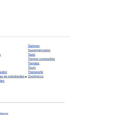
Salones
Supermercados
s
Taxis
Tiempo compartido
Tiendas
Tours
autos
Transporte
as de estudiantes
Zoológicos
tes
ctanos