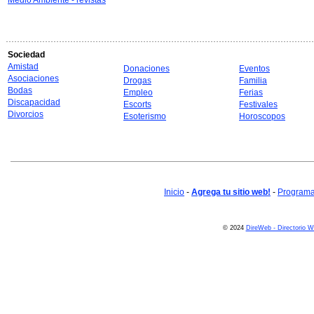
Medio Ambiente - revistas
Sociedad
Amistad
Donaciones
Eventos
Asociaciones
Drogas
Familia
Bodas
Empleo
Ferias
Discapacidad
Escorts
Festivales
Divorcios
Esoterismo
Horoscopos
Inicio
-
Agrega tu sitio web!
-
Programa 
© 2024
DireWeb - Directorio 