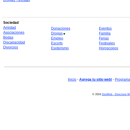
Drogas - revistas
Sociedad
Amistad
Donaciones
Eventos
Asociaciones
Drogas
Familia
Bodas
Empleo
Ferias
Discapacidad
Escorts
Festivales
Divorcios
Esoterismo
Horoscopos
Inicio
-
Agrega tu sitio web!
-
Programa 
© 2024
DireWeb - Directorio 