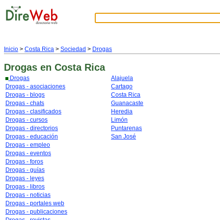
Inicio
>
Costa Rica
>
Sociedad
>
Drogas
Drogas
en Costa Rica
Drogas
Alajuela
Drogas - asociaciones
Cartago
Drogas - blogs
Costa Rica
Drogas - chats
Guanacaste
Drogas - clasificados
Heredia
Drogas - cursos
Limón
Drogas - directorios
Puntarenas
Drogas - educación
San José
Drogas - empleo
Drogas - eventos
Drogas - foros
Drogas - guías
Drogas - leyes
Drogas - libros
Drogas - noticias
Drogas - portales web
Drogas - publicaciones