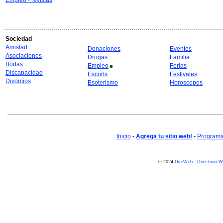
Empleo - revistas
Sociedad
Amistad
Donaciones
Eventos
Asociaciones
Drogas
Familia
Bodas
Empleo
Ferias
Discapacidad
Escorts
Festivales
Divorcios
Esoterismo
Horoscopos
Inicio
-
Agrega tu sitio web!
-
Programa 
© 2024
DireWeb - Directorio 