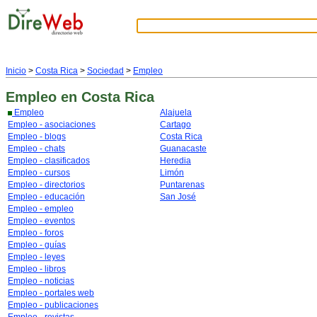
Inicio
>
Costa Rica
>
Sociedad
>
Empleo
Empleo
en Costa Rica
Empleo
Alajuela
Empleo - asociaciones
Cartago
Empleo - blogs
Costa Rica
Empleo - chats
Guanacaste
Empleo - clasificados
Heredia
Empleo - cursos
Limón
Empleo - directorios
Puntarenas
Empleo - educación
San José
Empleo - empleo
Empleo - eventos
Empleo - foros
Empleo - guías
Empleo - leyes
Empleo - libros
Empleo - noticias
Empleo - portales web
Empleo - publicaciones