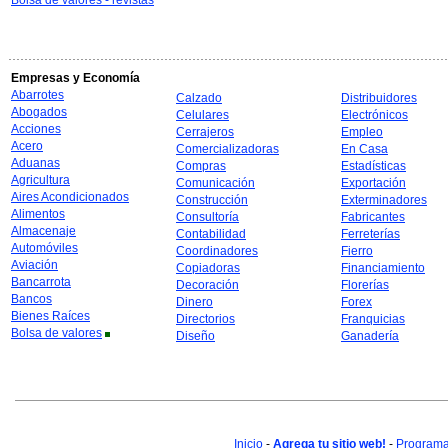
Bolsa de valores - revistas
Empresas y Economía
Abarrotes
Calzado
Distribuidores
Abogados
Celulares
Electrónicos
Acciones
Cerrajeros
Empleo
Acero
Comercializadoras
En Casa
Aduanas
Compras
Estadísticas
Agricultura
Comunicación
Exportación
Aires Acondicionados
Construcción
Exterminadores
Alimentos
Consultoría
Fabricantes
Almacenaje
Contabilidad
Ferreterías
Automóviles
Coordinadores
Fierro
Aviación
Copiadoras
Financiamiento
Bancarrota
Decoración
Florerías
Bancos
Dinero
Forex
Bienes Raíces
Directorios
Franquicias
Bolsa de valores
Diseño
Ganadería
Inicio
-
Agrega tu sitio web!
-
Programa 