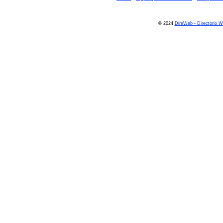
© 2024
DireWeb - Directorio 