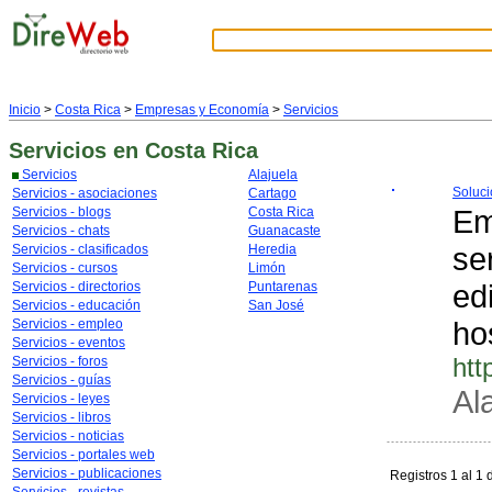
Inicio
>
Costa Rica
>
Empresas y Economía
>
Servicios
Servicios
en Costa Rica
Servicios
Alajuela
Soluci
Servicios - asociaciones
Cartago
Em
Servicios - blogs
Costa Rica
Servicios - chats
Guanacaste
se
Servicios - clasificados
Heredia
Servicios - cursos
Limón
ed
Servicios - directorios
Puntarenas
Servicios - educación
San José
ho
Servicios - empleo
Servicios - eventos
htt
Servicios - foros
Servicios - guías
Al
Servicios - leyes
Servicios - libros
Servicios - noticias
Servicios - portales web
Servicios - publicaciones
Registros 1 al 1 