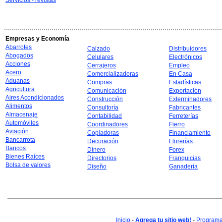
Servicios - revistas
Empresas y Economía
Abarrotes
Calzado
Distribuidores
Abogados
Celulares
Electrónicos
Acciones
Cerrajeros
Empleo
Acero
Comercializadoras
En Casa
Aduanas
Compras
Estadísticas
Agricultura
Comunicación
Exportación
Aires Acondicionados
Construcción
Exterminadores
Alimentos
Consultoría
Fabricantes
Almacenaje
Contabilidad
Ferreterías
Automóviles
Coordinadores
Fierro
Aviación
Copiadoras
Financiamiento
Bancarrota
Decoración
Florerías
Bancos
Dinero
Forex
Bienes Raíces
Directorios
Franquicias
Bolsa de valores
Diseño
Ganadería
Inicio
-
Agrega tu sitio web!
-
Programa 