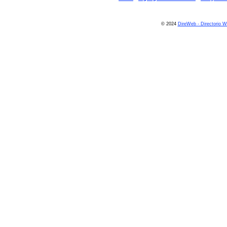
© 2024
DireWeb - Directorio 