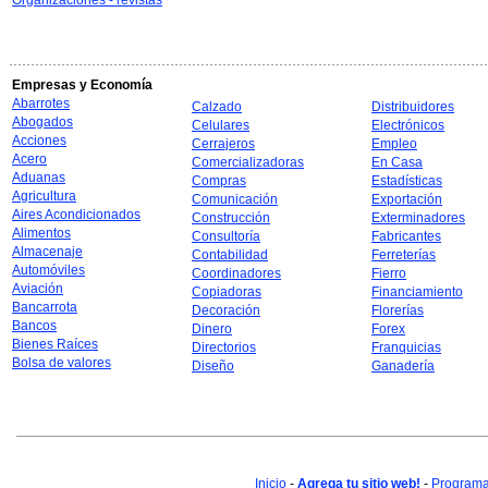
Organizaciones - revistas
Empresas y Economía
Abarrotes
Calzado
Distribuidores
Abogados
Celulares
Electrónicos
Acciones
Cerrajeros
Empleo
Acero
Comercializadoras
En Casa
Aduanas
Compras
Estadísticas
Agricultura
Comunicación
Exportación
Aires Acondicionados
Construcción
Exterminadores
Alimentos
Consultoría
Fabricantes
Almacenaje
Contabilidad
Ferreterías
Automóviles
Coordinadores
Fierro
Aviación
Copiadoras
Financiamiento
Bancarrota
Decoración
Florerías
Bancos
Dinero
Forex
Bienes Raíces
Directorios
Franquicias
Bolsa de valores
Diseño
Ganadería
Inicio
-
Agrega tu sitio web!
-
Programa 