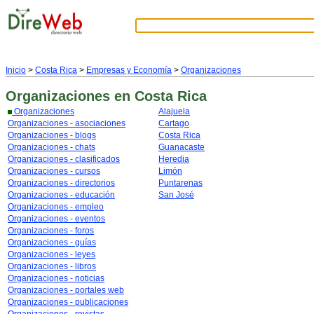
Inicio
>
Costa Rica
>
Empresas y Economía
>
Organizaciones
Organizaciones
en Costa Rica
Organizaciones
Alajuela
Organizaciones - asociaciones
Cartago
Organizaciones - blogs
Costa Rica
Organizaciones - chats
Guanacaste
Organizaciones - clasificados
Heredia
Organizaciones - cursos
Limón
Organizaciones - directorios
Puntarenas
Organizaciones - educación
San José
Organizaciones - empleo
Organizaciones - eventos
Organizaciones - foros
Organizaciones - guías
Organizaciones - leyes
Organizaciones - libros
Organizaciones - noticias
Organizaciones - portales web
Organizaciones - publicaciones