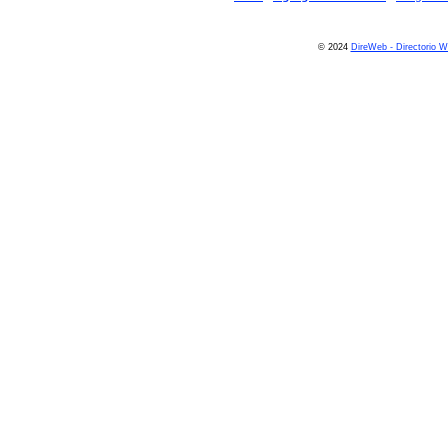
© 2024
DireWeb - Directorio 