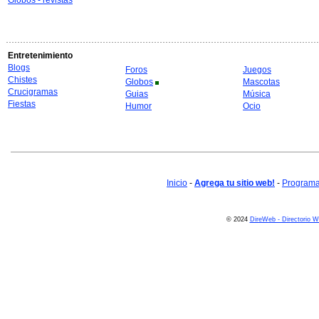
Globos - revistas
Entretenimiento
Blogs
Foros
Juegos
Chistes
Globos
Mascotas
Crucigramas
Guias
Música
Fiestas
Humor
Ocio
Inicio
-
Agrega tu sitio web!
-
Programa 
© 2024
DireWeb - Directorio 