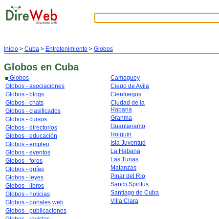
Inicio
>
Cuba
>
Entretenimiento
>
Globos
Globos
en Cuba
Globos
Camaguey
Globos - asociaciones
Ciego de Avila
Globos - blogs
Cienfuegos
Globos - chats
Ciudad de la
Habana
Globos - clasificados
Granma
Globos - cursos
Guantanamo
Globos - directorios
Holguin
Globos - educación
Isla Juventud
Globos - empleo
La Habana
Globos - eventos
Las Tunas
Globos - foros
Matanzas
Globos - guías
Pinar del Rio
Globos - leyes
Sancti Spiritus
Globos - libros
Santiago de Cuba
Globos - noticias
Villa Clara
Globos - portales web
Globos - publicaciones