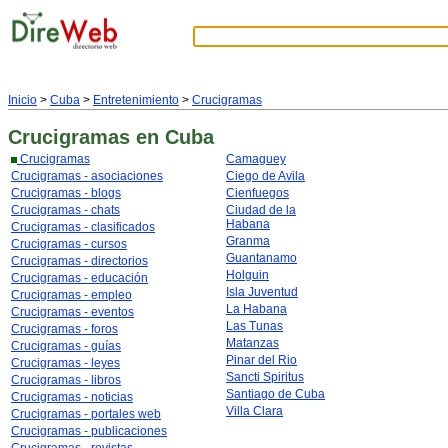
Inicio
>
Cuba
>
Entretenimiento
>
Crucigramas
Crucigramas
en Cuba
Crucigramas
Camaguey
Crucigramas - asociaciones
Ciego de Avila
Crucigramas - blogs
Cienfuegos
Crucigramas - chats
Ciudad de la
Habana
Crucigramas - clasificados
Granma
Crucigramas - cursos
Guantanamo
Crucigramas - directorios
Holguin
Crucigramas - educación
Isla Juventud
Crucigramas - empleo
La Habana
Crucigramas - eventos
Las Tunas
Crucigramas - foros
Matanzas
Crucigramas - guías
Pinar del Rio
Crucigramas - leyes
Sancti Spiritus
Crucigramas - libros
Santiago de Cuba
Crucigramas - noticias
Villa Clara
Crucigramas - portales web
Crucigramas - publicaciones