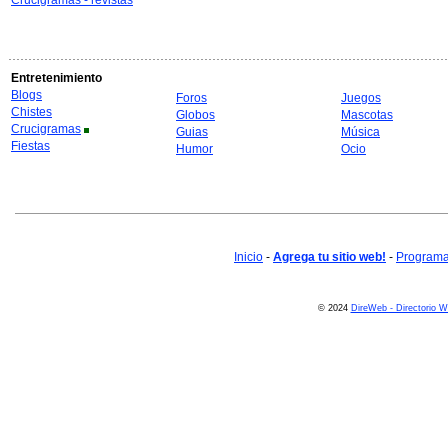
Crucigramas - revistas
Entretenimiento
Blogs
Foros
Juegos
Chistes
Globos
Mascotas
Crucigramas
Guias
Música
Fiestas
Humor
Ocio
Inicio
-
Agrega tu sitio web!
-
Programa 
© 2024
DireWeb - Directorio 