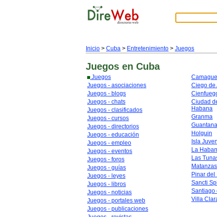
Inicio
>
Cuba
>
Entretenimiento
>
Juegos
Juegos
en Cuba
Juegos
Camague
Juegos - asociaciones
Ciego de 
Juegos - blogs
Cienfueg
Juegos - chats
Ciudad de
Habana
Juegos - clasificados
Granma
Juegos - cursos
Guantan
Juegos - directorios
Holguin
Juegos - educación
Isla Juve
Juegos - empleo
La Haba
Juegos - eventos
Las Tuna
Juegos - foros
Matanzas
Juegos - guías
Pinar del
Juegos - leyes
Sancti Spi
Juegos - libros
Santiago
Juegos - noticias
Villa Clar
Juegos - portales web
Juegos - publicaciones