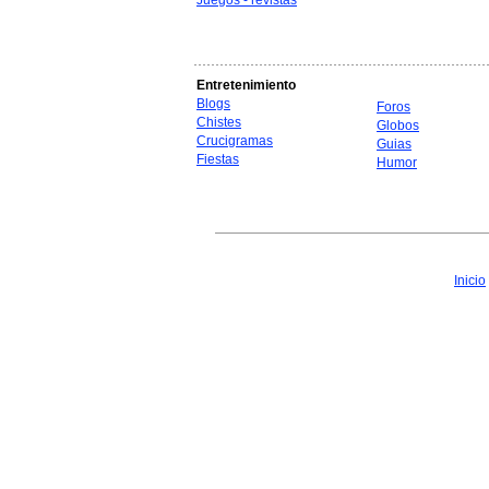
Juegos - revistas
Entretenimiento
Blogs
Foros
Chistes
Globos
Crucigramas
Guias
Fiestas
Humor
Inicio