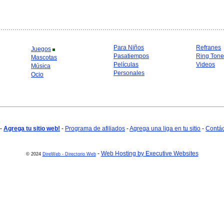
Para Niños
Refranes
Juegos
Pasatiempos
Ring Tone
Mascotas
Películas
Videos
Música
Personales
Ocio
-
Agrega tu sitio web!
-
Programa de afiliados
-
Agrega una liga en tu sitio
-
Contá
-
Web Hosting by Executive Websites
© 2024
DireWeb - Directorio Web