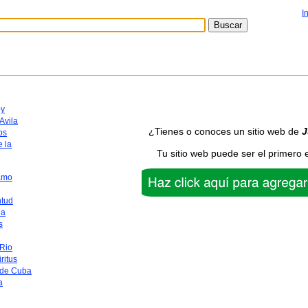
I
y
Avila
¿Tienes o conoces un sitio web de
J
os
 la
Tu sitio web puede ser el primero 
amo
ntud
na
s
 Rio
ritus
 de Cuba
a