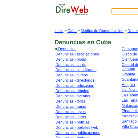
Inicio
>
Cuba
>
Medios de Comunicación
>
Denun
Denuncias
en Cuba
Denuncias
Camague
Denuncias - asociaciones
Ciego de 
Denuncias - blogs
Cienfueg
Denuncias - chats
Ciudad de
Habana
Denuncias - clasificados
Granma
Denuncias - cursos
Guantan
Denuncias - directorios
Holguin
Denuncias - educación
Isla Juve
Denuncias - empleo
La Haba
Denuncias - eventos
Las Tuna
Denuncias - foros
Matanzas
Denuncias - guías
Pinar del
Denuncias - leyes
Sancti Spi
Denuncias - libros
Santiago
Denuncias - noticias
Villa Clar
Denuncias - portales web
Denuncias - publicaciones