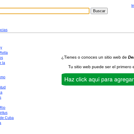
I
cias
y
Avila
¿Tienes o conoces un sitio web de
De
os
 la
Tu sitio web puede ser el primero 
amo
ntud
na
s
 Rio
ritus
 de Cuba
a