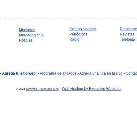
Organizaciones
Relacione
Mensajes
Periódicos
Revistas
Mercadotecnia
Radio
Telefonía
Noticias
-
Agrega tu sitio web!
-
Programa de afiliados
-
Agrega una liga en tu sitio
-
Contá
-
Web Hosting by Executive Websites
© 2024
DireWeb - Directorio Web