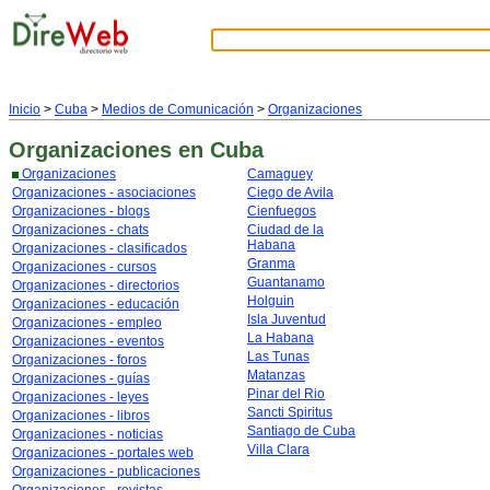
Inicio
>
Cuba
>
Medios de Comunicación
>
Organizaciones
Organizaciones
en Cuba
Organizaciones
Camaguey
Organizaciones - asociaciones
Ciego de Avila
Organizaciones - blogs
Cienfuegos
Organizaciones - chats
Ciudad de la
Habana
Organizaciones - clasificados
Granma
Organizaciones - cursos
Guantanamo
Organizaciones - directorios
Holguin
Organizaciones - educación
Isla Juventud
Organizaciones - empleo
La Habana
Organizaciones - eventos
Las Tunas
Organizaciones - foros
Matanzas
Organizaciones - guías
Pinar del Rio
Organizaciones - leyes
Sancti Spiritus
Organizaciones - libros
Santiago de Cuba
Organizaciones - noticias
Villa Clara
Organizaciones - portales web
Organizaciones - publicaciones