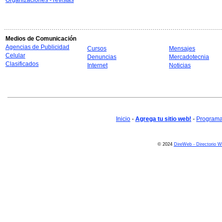
Organizaciones - revistas
Medios de Comunicación
Agencias de Publicidad
Cursos
Mensajes
Celular
Denuncias
Mercadotecnia
Clasificados
Internet
Noticias
Inicio
-
Agrega tu sitio web!
-
Programa 
© 2024
DireWeb - Directorio 