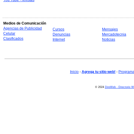
You Tube - revistas
Medios de Comunicación
Agencias de Publicidad
Cursos
Mensajes
Celular
Denuncias
Mercadotecnia
Clasificados
Internet
Noticias
Inicio
-
Agrega tu sitio web!
-
Programa 
© 2024
DireWeb - Directorio 