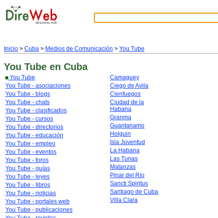
Inicio
>
Cuba
>
Medios de Comunicación
>
You Tube
You Tube
en Cuba
You Tube
Camaguey
You Tube - asociaciones
Ciego de Avila
You Tube - blogs
Cienfuegos
You Tube - chats
Ciudad de la
Habana
You Tube - clasificados
Granma
You Tube - cursos
Guantanamo
You Tube - directorios
Holguin
You Tube - educación
Isla Juventud
You Tube - empleo
La Habana
You Tube - eventos
Las Tunas
You Tube - foros
Matanzas
You Tube - guías
Pinar del Rio
You Tube - leyes
Sancti Spiritus
You Tube - libros
Santiago de Cuba
You Tube - noticias
Villa Clara
You Tube - portales web
You Tube - publicaciones