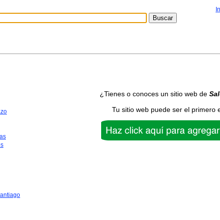
I
¿Tienes o conoces un sitio web de
Sa
Tu sitio web puede ser el primero 
azo
as
os
antiago