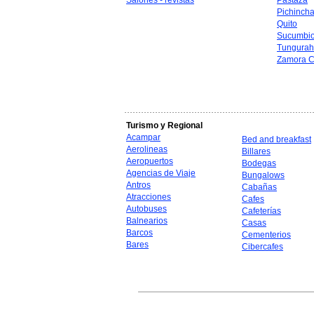
Salones - revistas
Pastaza
Pichinch
Quito
Sucumbi
Tungura
Zamora C
Turismo y Regional
Acampar
Bed and breakfast
Aerolineas
Billares
Aeropuertos
Bodegas
Agencias de Viaje
Bungalows
Antros
Cabañas
Atracciones
Cafes
Autobuses
Cafeterías
Balnearios
Casas
Barcos
Cementerios
Bares
Cibercafes