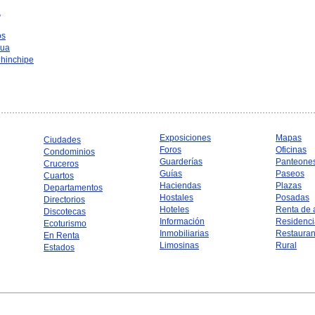
a
os
hua
hinchipe
Exposiciones
Mapas
Ciudades
Foros
Oficinas
Condominios
Guarderías
Panteone
Cruceros
Guías
Paseos
Cuartos
Haciendas
Plazas
Departamentos
Hostales
Posadas
Directorios
Hoteles
Renta de 
Discotecas
Información
Residenci
Ecoturismo
Inmobiliarias
Restauran
En Renta
Limosinas
Rural
Estados