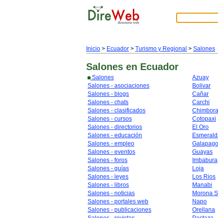
Inicio
>
Ecuador
>
Turismo y Regional
>
Salones
Salones
en Ecuador
Salones
Azuay
Salones - asociaciones
Bolivar
Salones - blogs
Cañar
Salones - chats
Carchi
Salones - clasificados
Chimbor
Salones - cursos
Cotopaxi
Salones - directorios
El Oro
Salones - educación
Esmerald
Salones - empleo
Galapag
Salones - eventos
Guayas
Salones - foros
Imbabura
Salones - guías
Loja
Salones - leyes
Los Rios
Salones - libros
Manabi
Salones - noticias
Morona S
Salones - portales web
Napo
Salones - publicaciones
Orellana