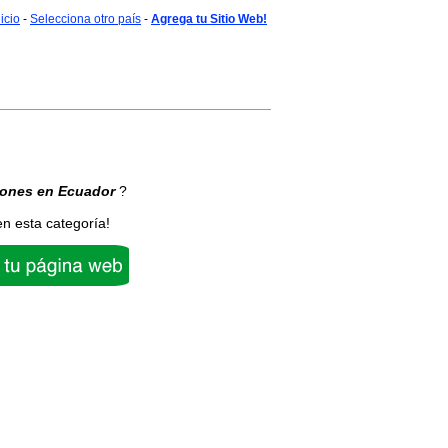
nicio
-
Selecciona otro país
-
Agrega tu Sitio Web!
lones
en Ecuador
?
en esta categoría!