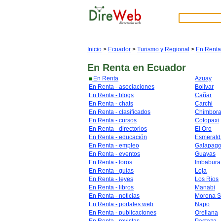
Inicio
>
Ecuador
>
Turismo y Regional
>
En Renta
En Renta
en Ecuador
En Renta
Azuay
En Renta - asociaciones
Bolivar
En Renta - blogs
Cañar
En Renta - chats
Carchi
En Renta - clasificados
Chimbor
En Renta - cursos
Cotopaxi
En Renta - directorios
El Oro
En Renta - educación
Esmerald
En Renta - empleo
Galapag
En Renta - eventos
Guayas
En Renta - foros
Imbabura
En Renta - guías
Loja
En Renta - leyes
Los Rios
En Renta - libros
Manabi
En Renta - noticias
Morona S
En Renta - portales web
Napo
En Renta - publicaciones
Orellana