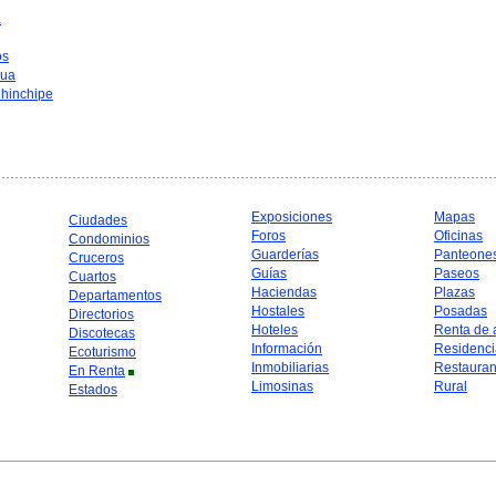
a
os
hua
hinchipe
Exposiciones
Mapas
Ciudades
Foros
Oficinas
Condominios
Guarderías
Panteone
Cruceros
Guías
Paseos
Cuartos
Haciendas
Plazas
Departamentos
Hostales
Posadas
Directorios
Hoteles
Renta de 
Discotecas
Información
Residenci
Ecoturismo
Inmobiliarias
Restauran
En Renta
Limosinas
Rural
Estados