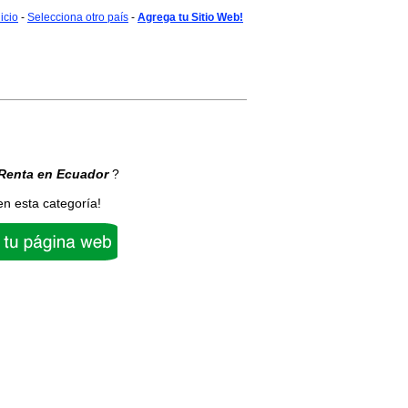
nicio
-
Selecciona otro país
-
Agrega tu Sitio Web!
Renta
en Ecuador
?
en esta categoría!