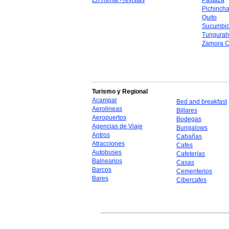
En Renta - revistas
Pastaza
Pichinch
Quito
Sucumbi
Tungura
Zamora C
Turismo y Regional
Acampar
Bed and breakfast
Aerolineas
Billares
Aeropuertos
Bodegas
Agencias de Viaje
Bungalows
Antros
Cabañas
Atracciones
Cafes
Autobuses
Cafeterías
Balnearios
Casas
Barcos
Cementerios
Bares
Cibercafes