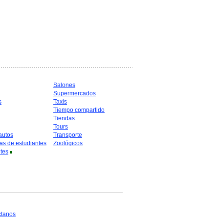
Salones
Supermercados
s
Taxis
Tiempo compartido
Tiendas
Tours
autos
Transporte
as de estudiantes
Zoológicos
tes
ctanos