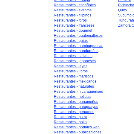
Restaurantes - equipo
Pastaza
Restaurantes - españoles
Pichinch
Restaurantes - eventos
Quito
Restaurantes - filipinos
Sucumbi
Restaurantes - foros
Tungura
Restaurantes - franceses
Zamora C
Restaurantes - gourmet
Restaurantes - guatemaltecos
Restaurantes - guías
Restaurantes - hamburguesas
Restaurantes - hondureños
Restaurantes - italianos
Restaurantes - japoneses
Restaurantes - leyes
Restaurantes - libros
Restaurantes - mariscos
Restaurantes - mexicanos
Restaurantes - naturales
Restaurantes - nicaraguenses
Restaurantes - noticias
Restaurantes - panameños
Restaurantes - paraguayos
Restaurantes - peruanos
Restaurantes - pizza
Restaurantes - pollo
Restaurantes - portales web
Restaurantes - publicaciones