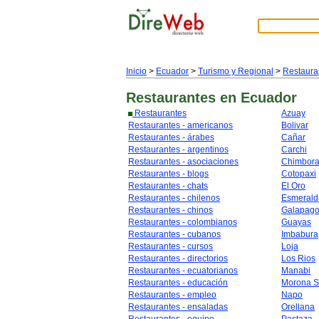
Inicio
>
Ecuador
>
Turismo y Regional
>
Restaura
Restaurantes
en Ecuador
Restaurantes
Azuay
Restaurantes - americanos
Bolivar
Restaurantes - árabes
Cañar
Restaurantes - argentinos
Carchi
Restaurantes - asociaciones
Chimbor
Restaurantes - blogs
Cotopaxi
Restaurantes - chats
El Oro
Restaurantes - chilenos
Esmerald
Restaurantes - chinos
Galapag
Restaurantes - colombianos
Guayas
Restaurantes - cubanos
Imbabura
Restaurantes - cursos
Loja
Restaurantes - directorios
Los Rios
Restaurantes - ecuatorianos
Manabi
Restaurantes - educación
Morona S
Restaurantes - empleo
Napo
Restaurantes - ensaladas
Orellana