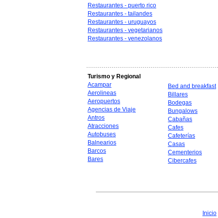
Restaurantes - puerto rico
Restaurantes - tailandes
Restaurantes - uruguayos
Restaurantes - vegetarianos
Restaurantes - venezolanos
Turismo y Regional
Acampar
Bed and breakfast
Aerolineas
Billares
Aeropuertos
Bodegas
Agencias de Viaje
Bungalows
Antros
Cabañas
Atracciones
Cafes
Autobuses
Cafeterías
Balnearios
Casas
Barcos
Cementerios
Bares
Cibercafes
Inicio