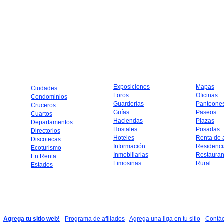
Exposiciones
Mapas
Ciudades
Foros
Oficinas
Condominios
Guarderías
Panteone
Cruceros
Guías
Paseos
Cuartos
Haciendas
Plazas
Departamentos
Hostales
Posadas
Directorios
Hoteles
Renta de 
Discotecas
Información
Residenci
Ecoturismo
Inmobiliarias
Restauran
En Renta
Limosinas
Rural
Estados
-
Agrega tu sitio web!
-
Programa de afiliados
-
Agrega una liga en tu sitio
-
Contá